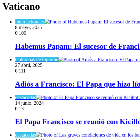
Vaticano
Internacionales
8 mayo, 2025
0
100
Habemus Papam: El sucesor de Francis
Columnas de Opinión
27 abril, 2025
0
111
Adiós a Francisco: El Papa que hizo lío
destacadas
14 junio, 2024
0
13
El Papa Francisco se reunió con Kicill
destacadas