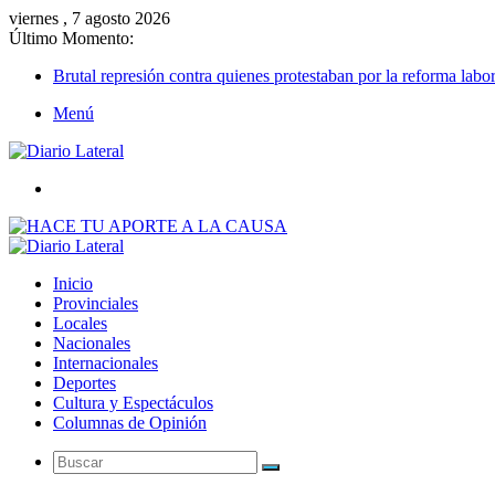
viernes , 7 agosto 2026
Último Momento:
Brutal represión contra quienes protestaban por la reforma labor
Menú
Buscar
Inicio
Provinciales
Locales
Nacionales
Internacionales
Deportes
Cultura y Espectáculos
Columnas de Opinión
Buscar