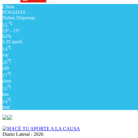
Clima
POSADAS
Nubes Dispersas
℃
15
15º - 13º
62%
1.95 km/h
℃
14
vie
℃
20
sáb
℃
17
dom
℃
12
lun
℃
14
mar
Diario Lateral - 2026