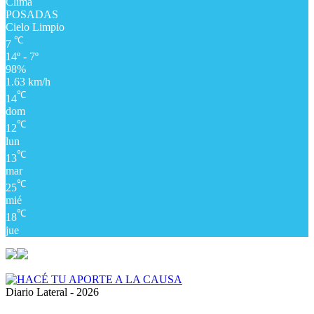
Clima
POSADAS
Cielo Limpio
℃
7
14º - 7º
98%
1.63 km/h
℃
14
dom
℃
12
lun
℃
13
mar
℃
25
mié
℃
18
jue
Diario Lateral - 2026