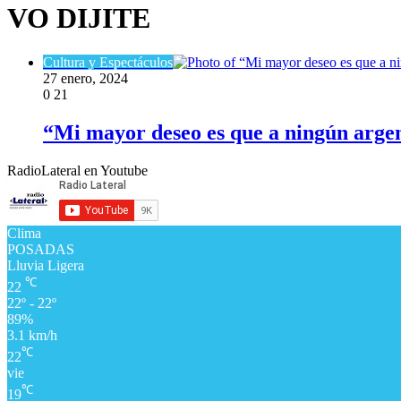
VO DIJITE
Cultura y Espectáculos
27 enero, 2024
0
21
“Mi mayor deseo es que a ningún argent
RadioLateral en Youtube
Clima
POSADAS
Lluvia Ligera
℃
22
22º - 22º
89%
3.1 km/h
℃
22
vie
℃
19