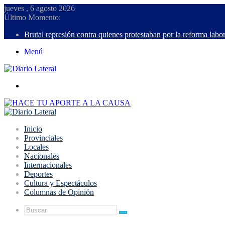
jueves , 6 agosto 2026
Último Momento:
Brutal represión contra quienes protestaban por la reforma labor
Menú
Buscar
Inicio
Provinciales
Locales
Nacionales
Internacionales
Deportes
Cultura y Espectáculos
Columnas de Opinión
Buscar