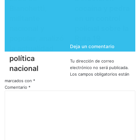
Bianchetti,
cocaína y pedra
militante
en un control
nacional y
policial sobre la
popular, analizó
Ruta 19
Deja un comentario
la actualidad
política
Tu dirección de correo
nacional
electrónico no será publicada.
Los campos obligatorios están
marcados con
*
Comentario
*