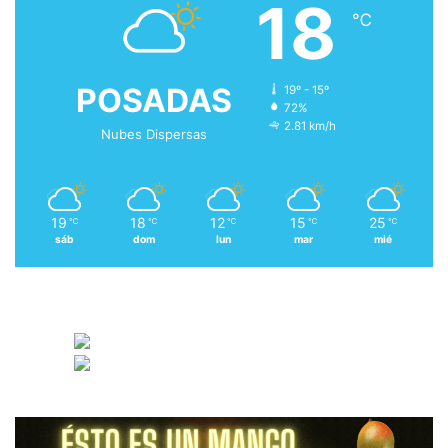
18
℃
POSADAS
19º - 15º
72%
2.81 km/h
Nubes Dispersas
19
18
12
15
25
℃
℃
℃
℃
℃
sáb
dom
lun
mar
mié