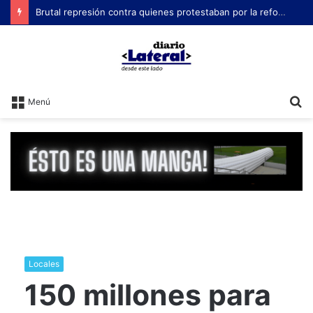
Brutal represión contra quienes protestaban por la reforma laboral de Milei
B
Menú
Locales
150 millones para