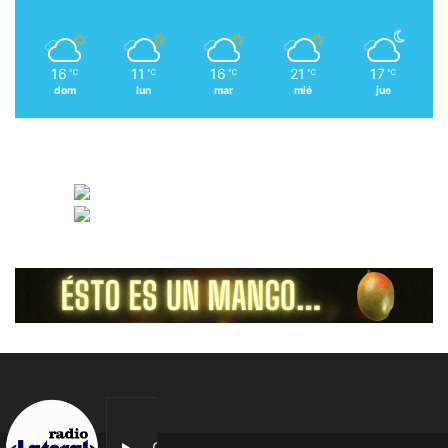
16
11
16
21
17
℃
℃
℃
℃
℃
dom
lun
mar
mié
jue