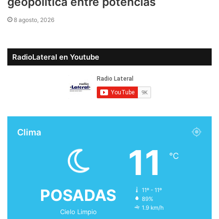
geopolítica entre potencias
8 agosto, 2026
RadioLateral en Youtube
Clima
11
℃
POSADAS
11º - 11º
89%
1.9 km/h
Cielo Limpio