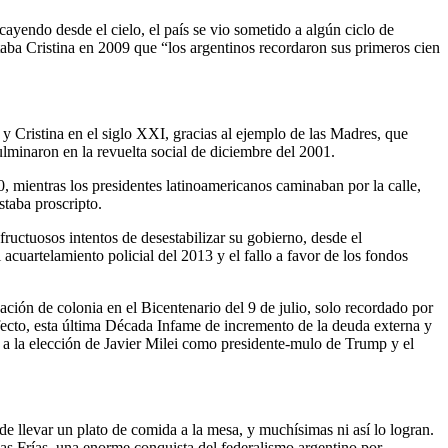
ayendo desde el cielo, el país se vio sometido a algún ciclo de
ba Cristina en 2009 que “los argentinos recordaron sus primeros cien
 Cristina en el siglo XXI, gracias al ejemplo de las Madres, que
ulminaron en la revuelta social de diciembre del 2001.
 mientras los presidentes latinoamericanos caminaban por la calle,
staba proscripto.
fructuosos intentos de desestabilizar su gobierno, desde el
acuartelamiento policial del 2013 y el fallo a favor de los fondos
ión de colonia en el Bicentenario del 9 de julio, solo recordado por
efecto, esta última Década Infame de incremento de la deuda externa y
o a la elección de Javier Milei como presidente-mulo de Trump y el
de llevar un plato de comida a la mesa, y muchísimas ni así lo logran.
nas Frías, una enorme conquista del federalismo argentino por