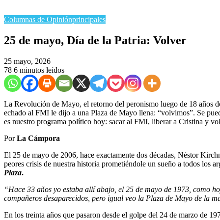
Columnas de Opinión
principales
25 de mayo, Día de la Patria: Volver
25 mayo, 2026
78
6 minutos leídos
La Revolución de Mayo, el retorno del peronismo luego de 18 años d
echado al FMI le dijo a una Plaza de Mayo llena: “volvimos”. Se puede 
es nuestro programa político hoy: sacar al FMI, liberar a Cristina y vol
Por
La Cámpora
El 25 de mayo de 2006, hace exactamente dos décadas, Néstor Kirchner 
peores crisis de nuestra historia prometiéndole un sueño a todos los a
Plaza
.
“Hace 33 años yo estaba allí abajo, el 25 de mayo de 1973, como hoy
compañeros desaparecidos, pero igual veo la Plaza de Mayo de la m
En los treinta años que pasaron desde el golpe del 24 de marzo de 19