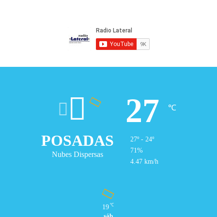
27
℃
POSADAS
27º - 24º
71%
Nubes Dispersas
4.47 km/h
℃
19
sáb