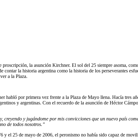
e proscripción, la asunción Kirchner. El sol del 25 siempre asoma, co
contar la historia argentina como la historia de los perseverantes esfue
ver a la Plaza.
habló por primera vez frente a la Plaza de Mayo llena. Hacía tres años
rgentinos y argentinas. Con el recuerdo de la asunción de Héctor Cámpora 
, creyendo y jugándome por mis convicciones que un nuevo país comenza
ano de todos nosotros.”
76 y el 25 de mayo de 2006, el peronismo no había sido capaz de movili