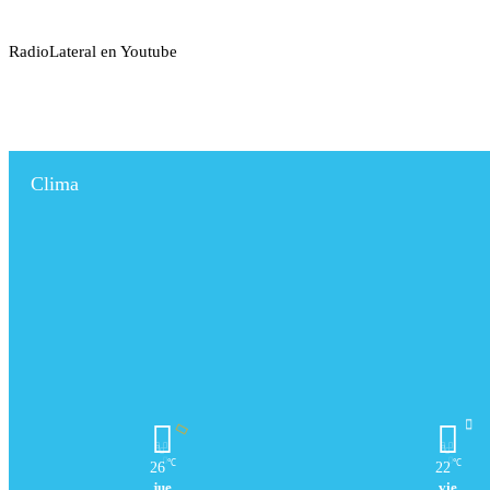
RadioLateral en Youtube
Clima
℃
℃
26
22
jue
vie