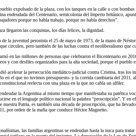
ueblo expulsado de la plaza, con los tanques en la calle o con bombas c
na endeudada del Centenario, semicolonia del Imperio británico, apunta
rabajadores porque no había trabajo, porque no había derechos”.
za llegaron las conquistas, los días felices, la dignidad.
 de la juventud peronista el 25 de mayo de 1973, de la mano de Néstor y
que circulen, pero también de las luchas contra el neoliberalismo que c
nó en las millones de personas que celebraron el Bicentenario en 2010,
eos y con desfiles organizados para la alta sociedad, porque el pueblo e
ó acelerar la persecución mediático-judicial contra Cristina, tras los in
 en el que no tuvimos presupuesto- y la corrida cambiaria del 2011, al 
constitucional reelecta con una plaza en la que no cabía un alfiler.
endeudar la Argentina al mismo tiempo que manifestaba su patética vocac
cirse en el lenguaje político nacional la palabra “proscripción”. Y en 
de nuestra Patria, es también una década de proscripción, que ha llevad
111, por orden de la mafia que conduce Héctor Magnetto.
nalísimas, las familias argentinas se endeudan hasta la nuca para tratar 
rutal tarifazo en la puerta del invierno. La derogación de la Ley de Zo