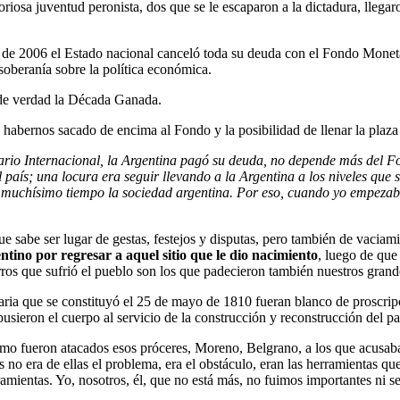
oriosa juventud peronista, dos que se le escaparon a la dictadura, llega
 de 2006 el Estado nacional canceló toda su deuda con el Fondo Moneta
soberanía sobre la política económica.
e verdad la Década Ganada.
habernos sacado de encima al Fondo y la posibilidad de llenar la plaza o
rio Internacional, la Argentina pagó su deuda, no depende más del F
l país; una locura era seguir llevando a la Argentina a los niveles que
 muchísimo tiempo la sociedad argentina. Por eso, cuando yo empezaba
e sabe ser lugar de gestas, festejos y disputas, pero también de vaciami
entino por regresar a aquel sitio que le dio nacimiento
, luego de que
erros que sufrió el pueblo son los que padecieron también nuestros grande
aria que se constituyó el 25 de mayo de 1810 fueran blanco de proscrip
sieron el cuerpo al servicio de la construcción y reconstrucción del pa
 fueron atacados esos próceres, Moreno, Belgrano, a los que acusaban
s no era de ellas el problema, era el obstáculo, eran las herramientas qu
herramientas. Yo, nosotros, él, que no está más, no fuimos importantes 