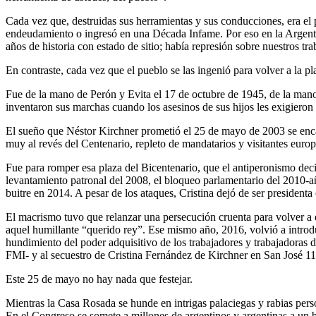
Cada vez que, destruidas sus herramientas y sus conducciones, era el p
endeudamiento o ingresó en una Década Infame. Por eso en la Argenti
años de historia con estado de sitio; había represión sobre nuestros t
En contraste, cada vez que el pueblo se las ingenió para volver a la pla
Fue de la mano de Perón y Evita el 17 de octubre de 1945, de la mano
inventaron sus marchas cuando los asesinos de sus hijos les exigieron 
El sueño que Néstor Kirchner prometió el 25 de mayo de 2003 se encar
muy al revés del Centenario, repleto de mandatarios y visitantes europ
Fue para romper esa plaza del Bicentenario, que el antiperonismo decidi
levantamiento patronal del 2008, el bloqueo parlamentario del 2010-año
buitre en 2014. A pesar de los ataques, Cristina dejó de ser presidenta 
El macrismo tuvo que relanzar una persecución cruenta para volver a 
aquel humillante “querido rey”. Ese mismo año, 2016, volvió a introdu
hundimiento del poder adquisitivo de los trabajadores y trabajadoras 
FMI- y al secuestro de Cristina Fernández de Kirchner en San José 1
Este 25 de mayo no hay nada que festejar.
Mientras la Casa Rosada se hunde en intrigas palaciegas y rabias perso
En el Congreso se somete a millones de argentinos y argentinas a un b