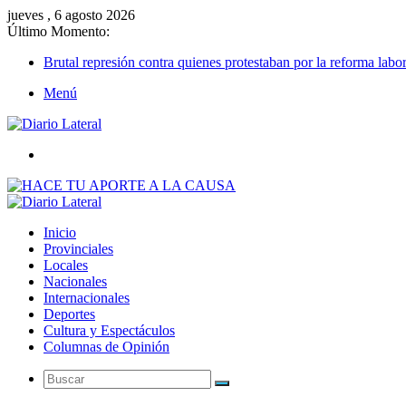
jueves , 6 agosto 2026
Último Momento:
Brutal represión contra quienes protestaban por la reforma labor
Menú
Buscar
Inicio
Provinciales
Locales
Nacionales
Internacionales
Deportes
Cultura y Espectáculos
Columnas de Opinión
Buscar