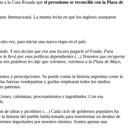
ron a la Casa Rosada que
el peronismo se reconcilió con la Plaza de
rio Internacional. La misma fecha en que los ingleses usurparon
tra vez, para iniciar una nueva etapa en el país:
ondo. Y nos decían que era una locura pagarle al Fondo. Para
 se la llevó por esas políticas dependientes (…) Tenemos que recuperar
 mis palabras les dije que volvimos; volvimos a la Plaza de Mayo,
entos y proscripciones. Se puede contar la historia argentina como la
 las fuerzas vendepatrias y gorilas emplearan todos los medios
s patriotas.
ciones, calumnias, procesamientos e ingratitudes. Con esa
ís.
 de ultras y jacobinos (…) Cada ciclo de gobiernos populares ha
e la historia del pueblo había tomado para transformar un destino de
ni seremos importantes por nosotros mismos. Somos apenas una