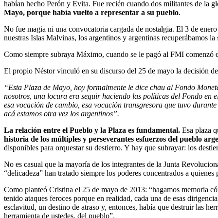
habían hecho Perón y Evita. Fue recién cuando dos militantes de la gl
Mayo, porque había vuelto a representar a su pueblo
.
No fue magia ni una convocatoria cargada de nostalgia. El 3 de enero
nuestras Islas Malvinas, los argentinos y argentinas recuperábamos la 
Como siempre subraya Máximo, cuando se le pagó al FMI comenzó d
El propio Néstor vinculó en su discurso del 25 de mayo la decisión de 
“Esta Plaza de Mayo, hoy formalmente le dice chau al Fondo Moneta
nosotros, una locura era seguir haciendo las políticas del Fondo en e
esa vocación de cambio, esa vocación transgresora que tuvo durante
acá estamos otra vez los argentinos”.
La relación entre el Pueblo y la Plaza es fundamental.
Esa plaza qu
historia de los múltiples y perseverantes esfuerzos del pueblo arg
disponibles para orquestar su destierro. Y hay que subrayar: los desti
No es casual que la mayoría de los integrantes de la Junta Revolucion
“delicadeza” han tratado siempre los poderes concentrados a quienes pu
Como planteó Cristina el 25 de mayo de 2013: “hagamos memoria cómo
tenido ataques feroces porque en realidad, cada una de esas dirigencia
esclavitud, un destino de atraso y, entonces, había que destruir las 
herramienta de ustedes, del pueblo”.