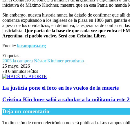
iniciativa de Máximo Kirchner, muestra que en esta Patria no manda 
Sin embargo, nuestra historia nunca ha dejado de confirmar que allí d
comienza expulsando a los ingleses de la plaza en 1806 para ganarla
a pesar de los olvidadizos; en definitiva, la esperanza de confiar en la
justicialista.
Que parta de la base de que cada vez que entra el FM
Argentina, el pueblo vuelve. Será con Cristina Libre.
Fuente:
lacampora.org
Etiquetas
2003
la campora
Néstor Kirchner
peronismo
25 mayo, 2026
78
6 minutos leídos
La justicia pone el foco en los vuelos de la muerte
Cristina Kirchner salió a saludar a la militancia este
Deja un comentario
Tu dirección de correo electrónico no será publicada.
Los campos obli