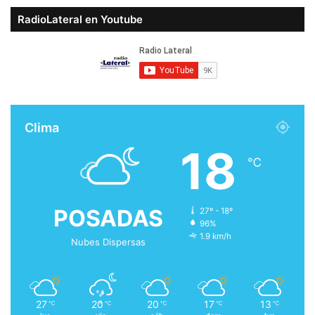
RadioLateral en Youtube
Clima
18
℃
POSADAS
27º - 18º
96%
1.9 km/h
Nubes Dispersas
27
20
20
17
13
℃
℃
℃
℃
℃