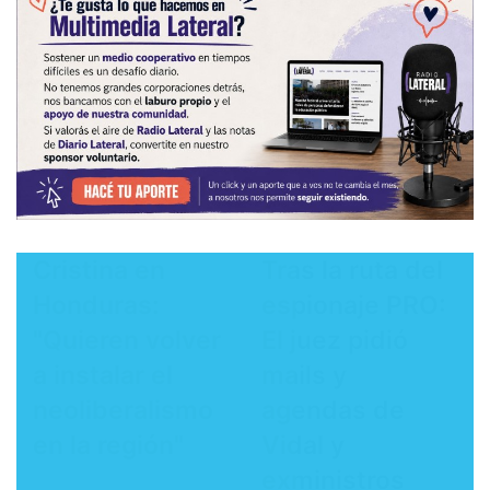
Cristina en
Tras la ruta del
Honduras:
espionaje PRO:
"Quieren volver
El juez pidió
a instalar el
mails y
neoliberalismo
agendas de
en la región"
Vidal y
exministros