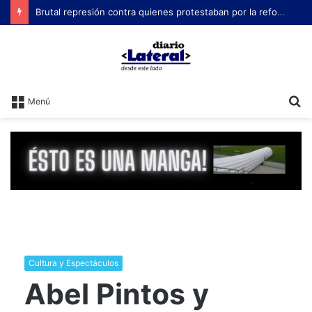
Brutal represión contra quienes protestaban por la reforma laboral de Milei
B
Menú
Cultura y Espectáculos
Abel Pintos y