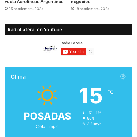
negocios
vuela Aerolíneas Argentinas
18 septiembre, 2024
25 septiembre, 2024
RadioLateral en Youtube
Clima
15
℃
POSADAS
15º - 15º
80%
2.3 km/h
Cielo Limpio