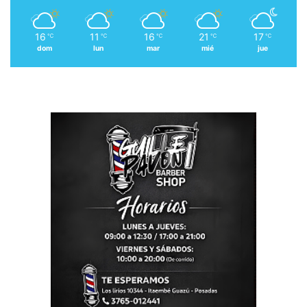
16
11
16
21
17
℃
℃
℃
℃
℃
dom
lun
mar
mié
jue