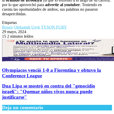
al
oriundo de Brooklyn
ya que lo enfrentó a lo largo de su carrera,
por lo que aprovechó para
advertir al youtuber
. Teniendo en
cuenta las oportunidades de ambos, sus palabras no pasaron
desapercibidas.
Etiquetas
Boxeo
Oleksandr Usyk
TYSON FURY
29 mayo, 2024
15
2 minutos leídos
Olympiacos venció 1-0 a Fiorentina y obtuvo la
Conference League
Dua Lipa se mostró en contra del "genocidio
israelí": "Quemar niños vivos nunca puede
justificarse"
Deja un comentario