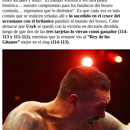
redes sociales y soltó: “El mundo volverá a ver otra pelea
histórica… nuestro compromiso para los fanáticos del boxeo
continúa… esperamos que lo disfruten”. Es que cada vez es más
común que se realicen veladas allí y
lo sucedido en el cruce del
ucraniano con el británico
paralizó al mundo del boxeo.
Cabe
destacar que
Usyk
se quedó con la victoria en decisión dividida
luego de que dos de las
tres tarjetas lo vieran como ganador (114-
113 y 115-112)
, mientras que la restante vio al
“Rey de los
Gitanos”
mejor en el ring
(114-113)
.