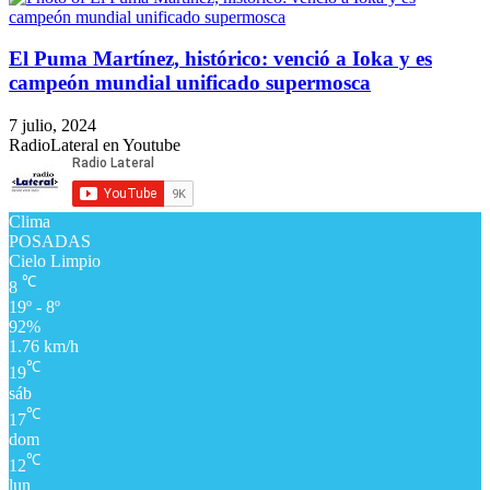
El Puma Martínez, histórico: venció a Ioka y es
campeón mundial unificado supermosca
7 julio, 2024
RadioLateral en Youtube
Clima
POSADAS
Cielo Limpio
℃
8
19º - 8º
92%
1.76 km/h
℃
19
sáb
℃
17
dom
℃
12
lun