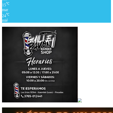
℃
15
mar
℃
24
mié