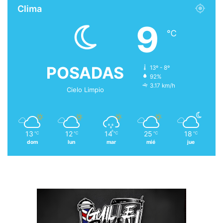
Clima
9
℃
POSADAS
13º - 8º
92%
3.17 km/h
Cielo Limpio
13
12
14
25
18
℃
℃
℃
℃
℃
dom
lun
mar
mié
jue