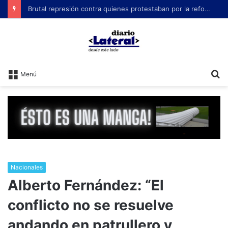
Brutal represión contra quienes protestaban por la reforma laboral de Milei
B
Menú
Nacionales
Alberto Fernández: “El
conflicto no se resuelve
andando en patrullero y