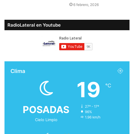
6 febrero, 2026
RadioLateral en Youtube
Clima
19
℃
POSADAS
27º - 17º
96%
1.96 km/h
Cielo Limpio