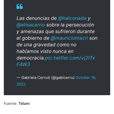
Las denuncias de
@halconada
y
@elisacarrio
sobre la persecución
y amenazas que sufrieron durante
el gobierno de
@mauriciomacri
son
de una gravedad como no
habíamos visto nunca en
democracia.
pic.twitter.com/vj2ITx
F4W3
— Gabriela Cerruti (@gabicerru)
October 16,
2022
Fuente:
Télam