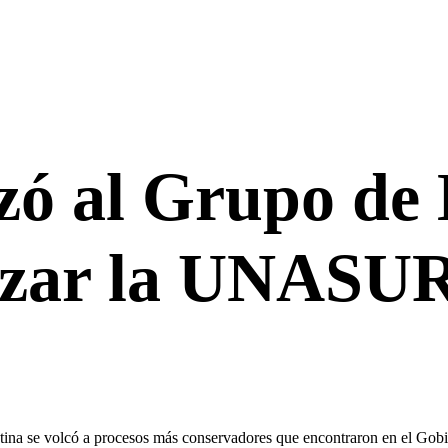
zó al Grupo de 
nzar la UNASU
ina se volcó a procesos más conservadores que encontraron en el Gobi