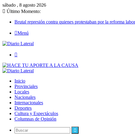
sábado , 8 agosto 2026
Último Momento:
Brutal represión contra quienes protestaban por la reforma labor
Menú
Buscar
Inicio
Provinciales
Locales
Nacionales
Internacionales
Deportes
Cultura y Espectáculos
Columnas de Opinión
Buscar