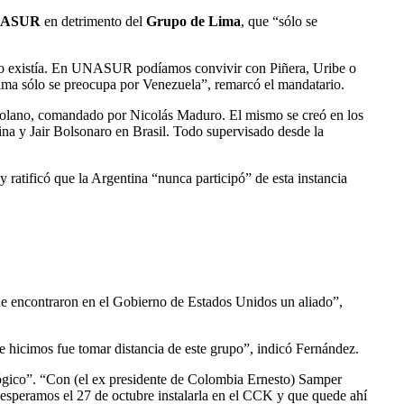
NASUR
en detrimento del
Grupo de Lima
, que “sólo se
o existía. En UNASUR podíamos convivir con Piñera, Uribe o
Lima sólo se preocupa por Venezuela”, remarcó el mandatario.
nezolano, comandado por Nicolás Maduro. El mismo se creó en los
ina y Jair Bolsonaro en Brasil. Todo supervisado desde la
 y ratificó que la Argentina “nunca participó” de esta instancia
 encontraron en el Gobierno de Estados Unidos un aliado”,
hicimos fue tomar distancia de este grupo”, indicó Fernández.
ógico”. “Con (el ex presidente de Colombia Ernesto) Samper
peramos el 27 de octubre instalarla en el CCK y que quede ahí