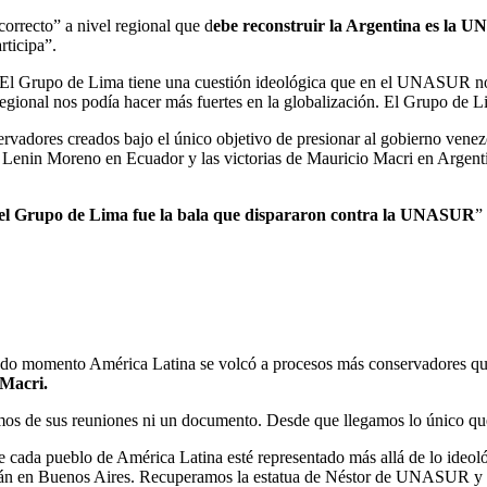
orrecto” a nivel regional que d
ebe reconstruir la Argentina es la
U
rticipa”.
 El Grupo de Lima tiene una cuestión ideológica que en el UNASUR n
regional nos podía hacer más fuertes en la globalización. El Grupo de 
servadores creados bajo el único objetivo de presionar al gobierno ve
 de Lenin Moreno en Ecuador y las victorias de Mauricio Macri en Argent
el Grupo de Lima fue la bala que dispararon contra la UNASUR
”
do momento América Latina se volcó a procesos más conservadores que
Macri.
os de sus reuniones ni un documento. Desde que llegamos lo único que 
cada pueblo de América Latina esté representado más allá de lo ideol
n en Buenos Aires. Recuperamos la estatua de Néstor de UNASUR y es