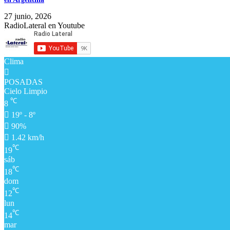
27 junio, 2026
RadioLateral en Youtube
Clima
POSADAS
Cielo Limpio
℃
8
19º - 8º
90%
1.42 km/h
℃
19
sáb
℃
18
dom
℃
12
lun
℃
14
mar