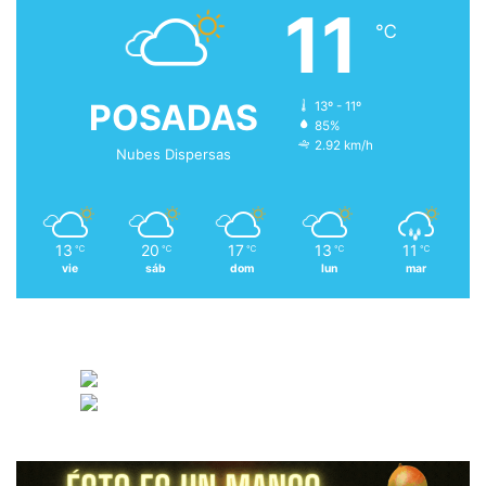
11
℃
POSADAS
13º - 11º
85%
2.92 km/h
Nubes Dispersas
13
20
17
13
11
℃
℃
℃
℃
℃
vie
sáb
dom
lun
mar