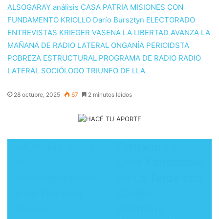
ALSOGARAY
análisis
CASA PATRIA MISIONES
CON
FUNDAMENTO KRIOLLO
Darío Bursztyn
ELECTORADO
ENTREVISTAS
KRIEGER VASENA
LA LIBERTAD AVANZA
LA
MAÑANA DE RADIO LATERAL
ONGANÍA
PERIOIDSTA
POBREZA ESTRUCTURAL
PROGRAMA DE RADIO
RADIO
LATERAL
SOCIÓLOGO
TRIUNFO DE LLA
28 octubre, 2025
67
2 minutos leídos
​«A todas luces
​Fernando y
el
Uma Kabusacki
desdoblamient
en La Tarde con
o no fue una
Carlos
buena
Polimeni