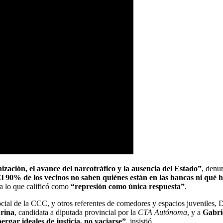
nización, el avance del narcotráfico y la ausencia del Estado”
, denu
l 90% de los vecinos no saben quiénes están en las bancas ni qué h
 a lo que calificó como
“represión como única respuesta”
.
al de la CCC, y otros referentes de comedores y espacios juveniles, D
rina
, candidata a diputada provincial por la
CTA Autónoma
, y a
Gabri
ergar ideales de justicia, no vaciarse”
, insistió.