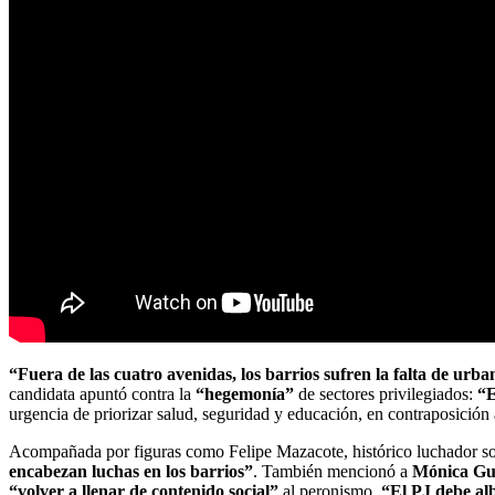
“Fuera de las cuatro avenidas, los barrios sufren la falta de urba
candidata apuntó contra la
“hegemonía”
de sectores privilegiados:
“E
urgencia de priorizar salud, seguridad y educación, en contraposición
Acompañada por figuras como Felipe Mazacote, histórico luchador soci
encabezan luchas en los barrios”
. También mencionó a
Mónica Gu
“volver a llenar de contenido social”
al peronismo.
“El PJ debe alb