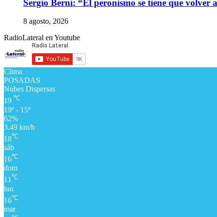
Sergio Berni: “El peronismo se tiene que volver 
8 agosto, 2026
RadioLateral en Youtube
Clima
POSADAS
Nubes Dispersas
℃
19
19º - 15º
62%
3.49 km/h
℃
18
sáb
℃
16
dom
℃
11
lun
℃
16
mar