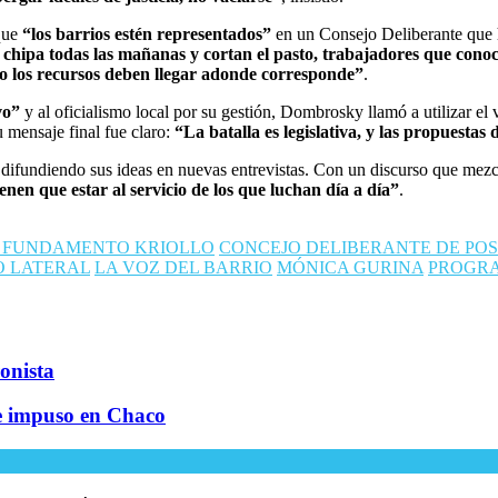
 que
“los barrios estén representados”
en un Consejo Deliberante que 
chipa todas las mañanas y cortan el pasto, trabajadores que conoc
o los recursos deben llegar adonde corresponde”
.
vo”
y al oficialismo local por su gestión, Dombrosky llamó a utilizar e
u mensaje final fue claro:
“La batalla es legislativa, y las propuestas 
 difundiendo sus ideas en nuevas entrevistas. Con un discurso que mez
ienen que estar al servicio de los que luchan día a día”
.
 FUNDAMENTO KRIOLLO
CONCEJO DELIBERANTE DE PO
O LATERAL
LA VOZ DEL BARRIO
MÓNICA GURINA
PROGRA
onista
se impuso en Chaco