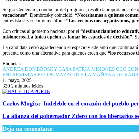
Sergio Centenaro, conductor del programa, resaltó la importancia de
vacaciones”
. Dombrosky coincidió:
“Necesitamos a quienes comen 
entrevista sirvió como metáfora:
“Los vecinos nos organizamos, per
Con críticas al gobierno nacional por el
“desfinanciamiento educati
misioneros. La única opción es tomar los espacios de decisión”
. S
La candidata cerró agradeciendo el espacio y adelantó que continuará
presenta como una alternativa para quienes creen que
“los recursos t
Etiquetas
ANDREA DOMBROSKY
CASA PATRIA MISIONES
CCC
CON
ENTREVISTAS
FELIPE MAZACOTE
LA MAÑANA DE RADI
11 mayo, 2025
320
2 minutos leídos
Carlos Mugica: Indeleble en el corazón del pueblo per
La alianza del gobernador Zdero con los libertarios 
Deja un comentario