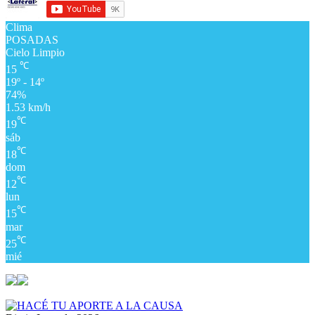
Clima
POSADAS
Cielo Limpio
℃
15
19º - 14º
74%
1.53 km/h
℃
19
sáb
℃
18
dom
℃
12
lun
℃
15
mar
℃
25
mié