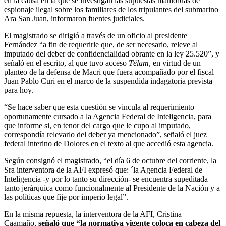
en la causa en la que se investigan las supuestas maniobras de
espionaje ilegal sobre los familiares de los tripulantes del submarino
Ara San Juan, informaron fuentes judiciales.
El magistrado se dirigió a través de un oficio al presidente
Fernández “a fin de requerirle que, de ser necesario, releve al
imputado del deber de confidencialidad obrante en la ley 25.520”, y
señaló en el escrito, al que tuvo acceso
Télam
, en virtud de un
planteo de la defensa de Macri que fuera acompañado por el fiscal
Juan Pablo Curi en el marco de la suspendida indagatoria prevista
para hoy.
“Se hace saber que esta cuestión se vincula al requerimiento
oportunamente cursado a la Agencia Federal de Inteligencia, para
que informe si, en tenor del cargo que le cupo al imputado,
correspondía relevarlo del deber ya mencionado”, señaló el juez
federal interino de Dolores en el texto al que accedió esta agencia.
Según consignó el magistrado, “el día 6 de octubre del corriente, la
Sra interventora de la AFI expresó que: ´la Agencia Federal de
Inteligencia -y por lo tanto su dirección- se encuentra supeditada
tanto jerárquica como funcionalmente al Presidente de la Nación y a
las políticas que fije por imperio legal”.
En la misma repuesta, la interventora de la AFI, Cristina
Caamaño,
señaló que “la normativa vigente coloca en cabeza del