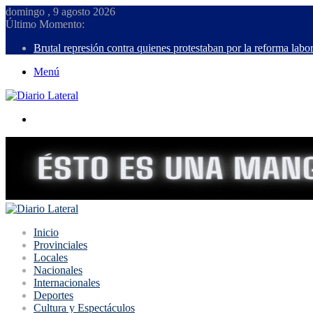
domingo , 9 agosto 2026
Último Momento:
Brutal represión contra quienes protestaban por la reforma labor
Menú
Buscar
Inicio
Provinciales
Locales
Nacionales
Internacionales
Deportes
Cultura y Espectáculos