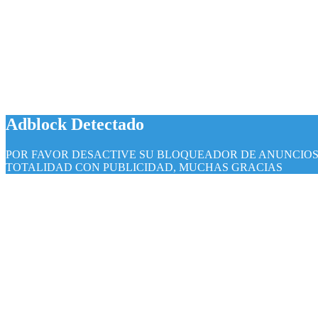
botón
superior
Adblock Detectado
POR FAVOR DESACTIVE SU BLOQUEADOR DE ANUNCIOS, 
TOTALIDAD CON PUBLICIDAD, MUCHAS GRACIAS