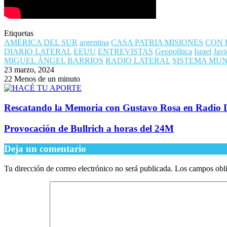
Etiquetas
AMÉRICA DEL SUR
argentina
CASA PATRIA MISIONES
CON 
DIARIO LATERAL
EEUU
ENTREVISTAS
Geopolítica
Israel
Javi
MIGUEL ÁNGEL BARRIOS
RADIO LATERAL
SISTEMA MU
23 marzo, 2024
22
Menos de un minuto
Rescatando la Memoria con Gustavo Rosa en Radio L
Provocación de Bullrich a horas del 24M
Deja un comentario
Tu dirección de correo electrónico no será publicada.
Los campos obli