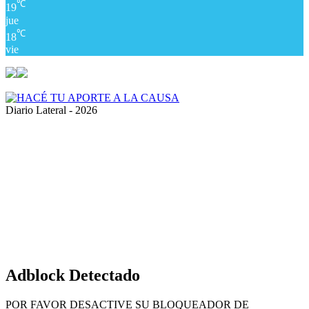
℃
19
jue
℃
18
vie
Diario Lateral - 2026
Volver
al
botón
superior
Adblock Detectado
POR FAVOR DESACTIVE SU BLOQUEADOR DE