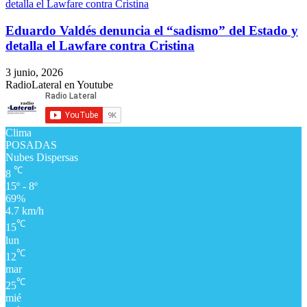
Eduardo Valdés denuncia el “sadismo” del Estado y
detalla el Lawfare contra Cristina
3 junio, 2026
RadioLateral en Youtube
Clima
POSADAS
Nubes Dispersas
℃
8
15º - 8º
69%
4.7 km/h
℃
15
lun
℃
12
mar
℃
25
mié