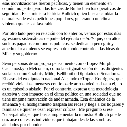
esas movilizaciones fueron pacíficas, y tienen un elemento en
común: no participaron las fuerzas de Bullrich en los operativos de
seguridad. Es la ministra Patricia Bullrich quien busca cambiar la
naturaleza de estas peticiones populares, generando un clima
violento que le sea favorable.
Por otro lado pero en relación con lo anterior, vemos por estos días
agresiones sistemáticas de parte del ejército de
trolls
que, con altos
sueldos pagados con fondos públicos, se dedican a perseguir y
amedrentar a quienes se expresan de modo contrario a las ideas de
Milei y su gobierno.
Sean personas de su propio pensamiento como Lopez Murphi,
Cachanosky o Melconian, como la estigmatización de los dirigentes
sociales como Grabois, Miño, Belliboñi o Diputados o Senadores.
El caso del ex diputado nacional Alejandro «Topo» Rodríguez, que
recibió violentas amenazas con fotos de armas «dedicadas» a él, no
es un episodio aislado. Por el contrario, expresa una metodología
agresiva y con impacto en el clima político en una sociedad que no
tiene ninguna motivación de andar armada. Esta dinámica de la
amenaza y el hostigamiento traspasa las redes y llega a los hogares y
familias de quienes osan expresar críticas. Me pregunto si ese
“ciberpatrullaje” que busca implementar la ministra Bullrich puede
cruzarse con estos individuos que trabajan desde las sombras
alentados por el poder.