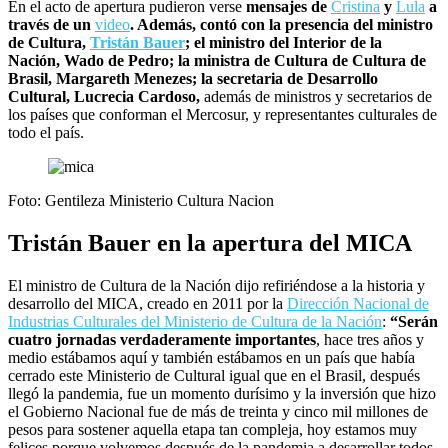
En el acto de apertura pudieron verse
mensajes de
Cristina
y
Lula
a
través de un
video
. Además, contó con la presencia del ministro
de Cultura,
Tristán Bauer
; el ministro del Interior de la
Nación, Wado de Pedro; la ministra de Cultura de Cultura de
Brasil, Margareth Menezes; la secretaria de Desarrollo
Cultural, Lucrecia Cardoso,
además de ministros y secretarios de
los países que conforman el Mercosur, y representantes culturales de
todo el país.
Foto: Gentileza Ministerio Cultura Nacion
Tristán Bauer en la apertura del MICA
El ministro de Cultura de la Nación dijo refiriéndose a la historia y
desarrollo del MICA, creado en 2011 por la
Dirección Nacional de
Industrias Culturales del Ministerio de Cultura de la Nación
:
“Serán
cuatro jornadas verdaderamente importantes
, hace tres años y
medio estábamos aquí y también estábamos en un país que había
cerrado este Ministerio de Cultural igual que en el Brasil, después
llegó la pandemia, fue un momento durísimo y la inversión que hizo
el Gobierno Nacional fue de más de treinta y cinco mil millones de
pesos para sostener aquella etapa tan compleja, hoy estamos muy
felices porque volvemos después de la pandemia a desarrollar todos