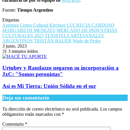
curaduría de por el equipo de
MATRIA
.
Fuente:
Tiempo Argentino
Etiquetas
Apertura
Centro Cultural Kirchner
LUCRECIA CARDOSO
MARGARETH MENEZES
MERCADO DE INDUSTRIAS
CULTURALES 2023
TEXISTELS ARTESANALES
ARGENTINOS
TRISTÁN BAUER
Wado de Pedro
3 junio, 2023
31
3 minutos leídos
Urtubey y Randazzo negaron su incorporación a
JxC: "Somos peronistas"
Así es Mi Tierra: Unión Sólida en el sur
Deja un comentario
Tu dirección de correo electrónico no será publicada.
Los campos
obligatorios están marcados con
*
Comentario
*