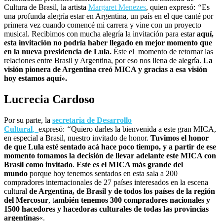
Cultura de Brasil, la artista
Margaret Menezes
, quien expresó:
“
Es
una profunda alegría estar en Argentina, un país en el que canté por
primera vez cuando comencé mi carrera y vine con un proyecto
musical. Recibimos con mucha alegría la invitación para estar
aquí,
esta invitación no podría haber llegado en mejor momento que
en la nueva presidencia de Lula.
Éste el momento de retornar las
relaciones entre Brasil y Argentina, por eso nos llena de alegría.
La
visión pionera de Argentina creó MICA y gracias a esa visión
hoy estamos aquí».
Lucrecia Cardoso
Por su parte, la
secretaria de Desarrollo
Cultural
,
expresó:
“
Quiero darles la bienvenida a este gran MICA,
en especial a Brasil, nuestro invitado de honor.
Tuvimos el honor
de que Lula esté sentado acá hace poco tiempo, y a partir de ese
momento tomamos la decisión de llevar adelante este MICA con
Brasil como invitado
.
Este es el MICA más grande del
mundo
porque hoy tenemos sentados en esta sala a 200
compradores internacionales de 27 países interesados en la escena
cultural
de Argentina, de Brasil y de todos los países de la región
del Mercosur
, t
ambién tenemos 300 compradores nacionales y
1500 hacedores y hacedoras culturales de todas las provincias
argentinas
«.