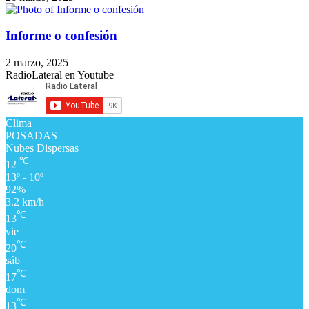
Informe o confesión
2 marzo, 2025
RadioLateral en Youtube
Clima
POSADAS
Nubes Dispersas
℃
12
13º - 10º
92%
3.2 km/h
℃
13
vie
℃
20
sáb
℃
17
dom
℃
13