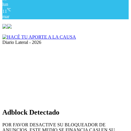
lun
℃
11
mar
Diario Lateral - 2026
Volver
al
botón
superior
Adblock Detectado
POR FAVOR DESACTIVE SU BLOQUEADOR DE
ANUNCIOS, ESTE MEDIO SE FINANCIA CASI EN SU