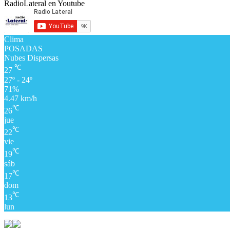
RadioLateral en Youtube
Clima
POSADAS
Nubes Dispersas
℃
27
27º - 24º
71%
4.47 km/h
℃
26
jue
℃
22
vie
℃
19
sáb
℃
17
dom
℃
13
lun