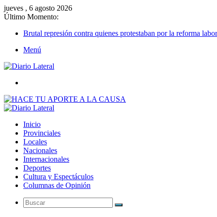
jueves , 6 agosto 2026
Último Momento:
Brutal represión contra quienes protestaban por la reforma labor
Menú
Buscar
Inicio
Provinciales
Locales
Nacionales
Internacionales
Deportes
Cultura y Espectáculos
Columnas de Opinión
Buscar