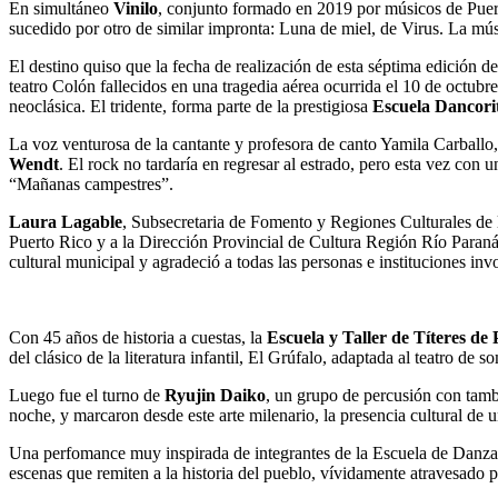
En simultáneo
Vinilo
, conjunto formado en 2019 por músicos de Puer
sucedido por otro de similar impronta: Luna de miel, de Virus. La mús
El destino quiso que la fecha de realización de esta séptima edición d
teatro Colón fallecidos en una tragedia aérea ocurrida el 10 de octub
neoclásica. El tridente, forma parte de la prestigiosa
Escuela Dancori
La voz venturosa de la cantante y profesora de canto Yamila Carballo, a
Wendt
. El rock no tardaría en regresar al estrado, pero esta vez con
“Mañanas campestres”.
Laura Lagable
, Subsecretaria de Fomento y Regiones Culturales de l
Puerto Rico y a la Dirección Provincial de Cultura Región Río Paraná,
cultural municipal y agradeció a todas las personas e instituciones in
Con 45 años de historia a cuestas, la
Escuela y Taller de Títeres de
del clásico de la literatura infantil, El Grúfalo, adaptada al teatro de s
Luego fue el turno de
Ryujin Daiko
, un grupo de percusión con tamb
noche, y marcaron desde este arte milenario, la presencia cultural de u
Una perfomance muy inspirada de integrantes de la Escuela de Danza M
escenas que remiten a la historia del pueblo, vívidamente atravesado