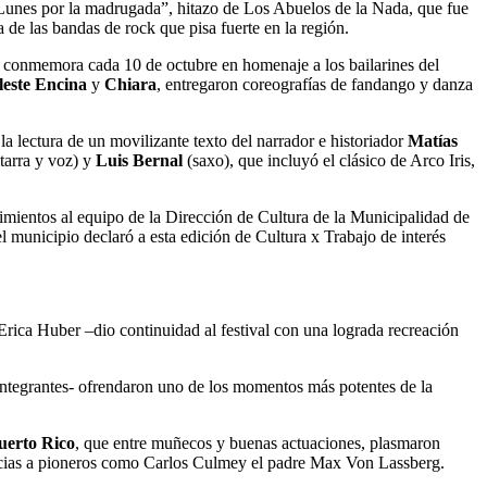
Lunes por la madrugada”, hitazo de Los Abuelos de la Nada, que fue
ra de las bandas de rock que pisa fuerte en la región.
 conmemora cada 10 de octubre en homenaje a los bailarines del
leste Encina
y
Chiara
, entregaron coreografías de fandango y danza
la lectura de un movilizante texto del narrador e historiador
Matías
tarra y voz) y
Luis Bernal
(saxo), que incluyó el clásico de Arco Iris,
imientos al equipo de la Dirección de Cultura de la Municipalidad de
l municipio declaró a esta edición de Cultura x Trabajo de interés
ica Huber –dio continuidad al festival con una lograda recreación
integrantes- ofrendaron uno de los momentos más potentes de la
uerto Rico
, que entre muñecos y buenas actuaciones, plasmaron
scencias a pioneros como Carlos Culmey el padre Max Von Lassberg.