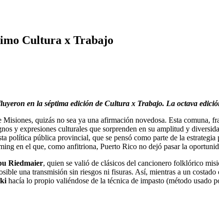
ptimo Cultura x Trabajo
 fluyeron en la séptima edición de Cultura x Trabajo. La octava edici
e Misiones, quizás no sea ya una afirmación novedosa. Esta comuna, frag
ignos y expresiones culturales que sorprenden en su amplitud y diversidad
a política pública provincial, que se pensó como parte de la estrategia 
ming en el que, como anfitriona, Puerto Rico no dejó pasar la oportunidad
u Riedmaier
, quien se valió de clásicos del cancionero folklórico mi
sible una transmisión sin riesgos ni fisuras. Así, mientras a un costado 
ki
hacía lo propio valiéndose de la técnica de impasto (método usado p