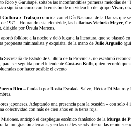
to Rico y Garuhapé, soltaba las inconfundibles primeras melodías de “
ica siguió su curso con la emisión de un videoclip del grupo
Vivac
, ot
el
Cultura x Trabajo
coincida con el Día Nacional de la Danza, que se
re de 1971. Honrando esta efeméride, las bailarinas
Victoria Meyer
,
Ce
t
, dirigida por Úrsula Martens.
portó folklore a la noche y dejó lugar a la literatura, que se plasmó en 
 una propuesta minimalista y exquisita, de la mano de
Julio Arguello
(gui
a Secretaría de Estado de Cultura de la Provincia, no escatimó reconoc
 para ser seguida por el intendente
Gustavo Koth
, quien recordó que e
volucradas por hacer posible el evento
 Puerto Rico
– fundada por Rosita Escalada Salvo, Héctor Di Mauro y Er
ombras.
ores japoneses. Adaptando una presencia para la ocasión – con solo 4 
na colectividad con más de cien años en la tierra roja.
isiones, anticipó el despliegue escénico fantástico de la
Murga de P
 por la inmigración alemana, y en las cuáles se advirtieron las remini