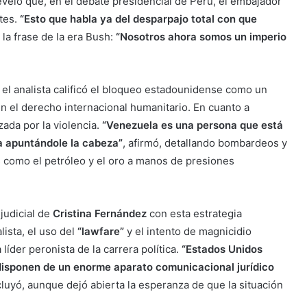
veló que, en el debate presidencial de Perú, el embajador
tes.
“Esto que habla ya del desparpajo total con que
la frase de la era Bush:
“Nosotros ahora somos un imperio
 el analista calificó el bloqueo estadounidense como un
 el derecho internacional humanitario. En cuanto a
ada por la violencia.
“Venezuela es una persona que está
la apuntándole la cabeza”
, afirmó, detallando bombardeos y
 como el petróleo y el oro a manos de presiones
judicial de
Cristina Fernández
con esta estrategia
alista, el uso del
“lawfare”
y el intento de magnicidio
íder peronista de la carrera política.
“Estados Unidos
disponen de un enorme aparato comunicacional jurídico
cluyó, aunque dejó abierta la esperanza de que la situación