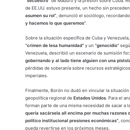
“secuestro”
de Maduro y la presión sobre Cuba. Re
de EE.UU. estuvo presente, un hecho sin preceden
asumen su rol”
, denunció el sociólogo, recordando 
y hacemos lo que queremos”
.
Sobre la situación específica de Cuba y Venezuela,
“crimen de lesa humanidad”
y un
“genocidio”
según
Venezuela, describió un escenario de sumisión forz
gobernando y al lado tiene alguien con una pisto
pérdidas de soberanía sobre recursos estratégicos
imperiales.
Finalmente, Borón no dudó en vincular la situación 
geopolítica regional de
Estados Unidos
. Para el an
forman parte de una misma necesidad de sacar a la l
quería sacársela all encima por muchas razones 
político institucional presiones económicas”
, con
pueda revertirse en los próximos meses.