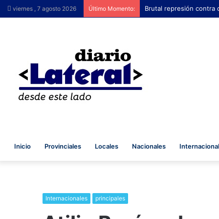
Brutal represión contra 
viernes , 7 agosto 2026
Último Momento:
Inicio
Provinciales
Locales
Nacionales
Internaciona
Internacionales
principales