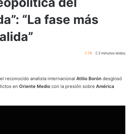
eopolítica del
da”: “La fase más
alida”
78
2 minutos leídos
 el reconocido analista internacional
Atilio Borón
desglosó
lictos en
Oriente Medio
con la presión sobre
América