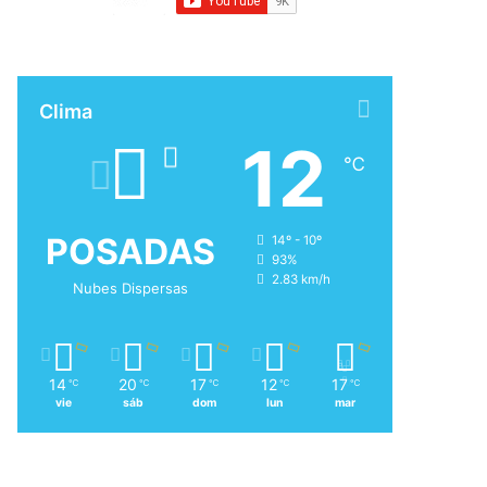
Clima
12
℃
POSADAS
14º - 10º
93%
2.83 km/h
Nubes Dispersas
14
20
17
12
17
℃
℃
℃
℃
℃
vie
sáb
dom
lun
mar