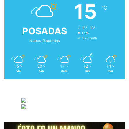
15
℃
POSADAS
15º - 13º
65%
1.75 km/h
Nubes Dispersas
15
20
17
12
14
℃
℃
℃
℃
℃
vie
sáb
dom
lun
mar