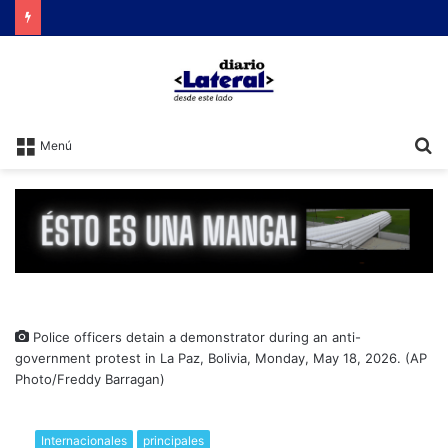
Brutal represión contra quienes protestaban por la reforma laboral de Milei
B
Menú
Police officers detain a demonstrator during an anti-
government protest in La Paz, Bolivia, Monday, May 18, 2026. (AP
Photo/Freddy Barragan)
Internacionales
principales