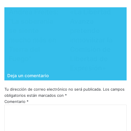
Andrea Freites:
​«La Libertad
"La soberanía
Avanza
se siente
pretende
mucho más en
inmovilizar la
Tierra del
Comisión de
Fuego"
Libertad de
Expresión»
Deja un comentario
Tu dirección de correo electrónico no será publicada.
Los campos
obligatorios están marcados con
*
Comentario
*