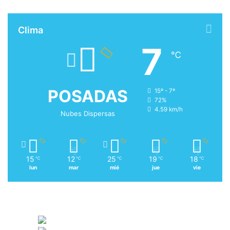
Clima
7
℃
POSADAS
15º - 7º
72%
4.59 km/h
Nubes Dispersas
15
12
25
19
18
℃
℃
℃
℃
℃
lun
mar
mié
jue
vie