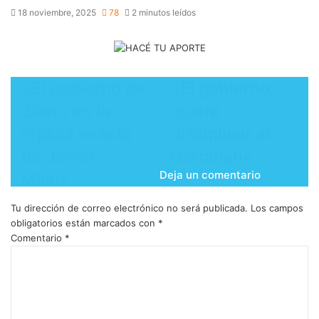
18 noviembre, 2025
78
2 minutos leídos
​«El gobierno de
​«El gobierno
Zdero es la
quiere
réplica exacta
disciplinar al
de Javier
Garrahan»
Deja un comentario
Milei»
Tu dirección de correo electrónico no será publicada.
Los campos
obligatorios están marcados con
*
Comentario
*