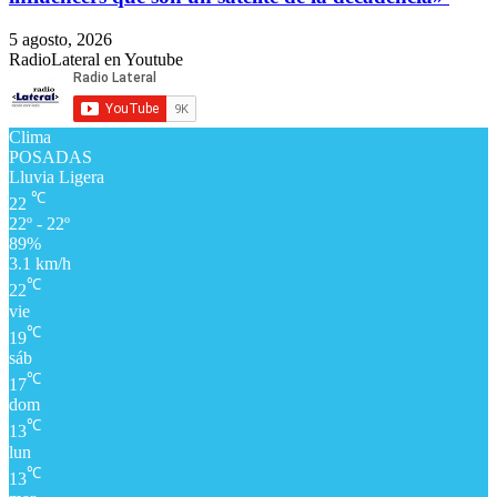
5 agosto, 2026
RadioLateral en Youtube
Clima
POSADAS
Lluvia Ligera
℃
22
22º - 22º
89%
3.1 km/h
℃
22
vie
℃
19
sáb
℃
17
dom
℃
13
lun
℃
13