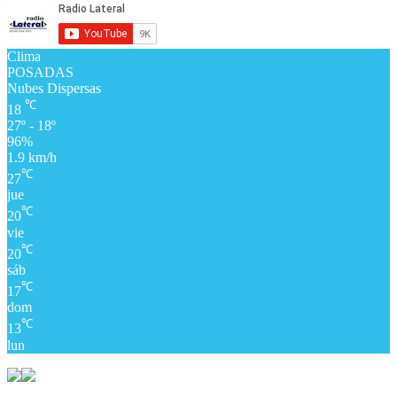
Clima
POSADAS
Nubes Dispersas
℃
18
27º - 18º
96%
1.9 km/h
℃
27
jue
℃
20
vie
℃
20
sáb
℃
17
dom
℃
13
lun