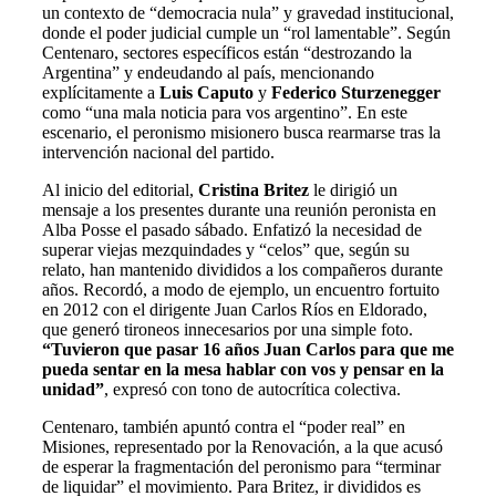
un contexto de “democracia nula” y gravedad institucional,
donde el poder judicial cumple un “rol lamentable”. Según
Centenaro, sectores específicos están “destrozando la
Argentina” y endeudando al país, mencionando
explícitamente a
Luis Caputo
y
Federico Sturzenegger
como “una mala noticia para vos argentino”. En este
escenario, el peronismo misionero busca rearmarse tras la
intervención nacional del partido.
Al inicio del editorial,
Cristina Britez
le dirigió un
mensaje a los presentes durante una reunión peronista en
Alba Posse el pasado sábado. Enfatizó la necesidad de
superar viejas mezquindades y “celos” que, según su
relato, han mantenido divididos a los compañeros durante
años. Recordó, a modo de ejemplo, un encuentro fortuito
en 2012 con el dirigente Juan Carlos Ríos en Eldorado,
que generó tironeos innecesarios por una simple foto.
“Tuvieron que pasar 16 años Juan Carlos para que me
pueda sentar en la mesa hablar con vos y pensar en la
unidad”
, expresó con tono de autocrítica colectiva.
Centenaro, también apuntó contra el “poder real” en
Misiones, representado por la Renovación, a la que acusó
de esperar la fragmentación del peronismo para “terminar
de liquidar” el movimiento. Para Britez, ir divididos es