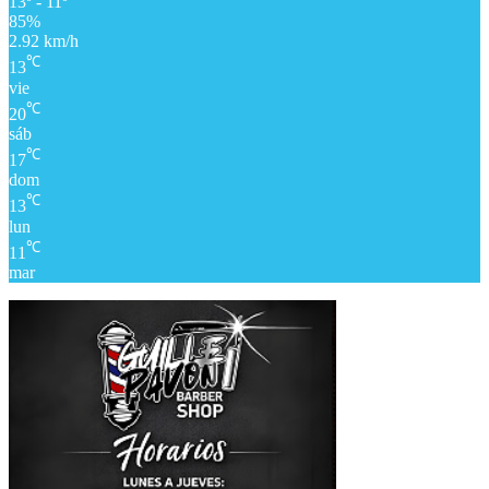
13º - 11º
85%
2.92 km/h
℃
13
vie
℃
20
sáb
℃
17
dom
℃
13
lun
℃
11
mar