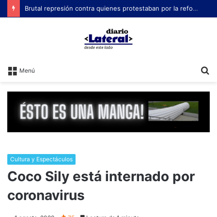
Brutal represión contra quienes protestaban por la reforma laboral de Milei
B
Menú
Cultura y Espectáculos
Coco Sily está internado por
coronavirus