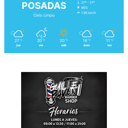
POSADAS
27º - 17º
96%
1.96 km/h
Cielo Limpio
27
20
20
16
11
℃
℃
℃
℃
℃
jue
vie
sáb
dom
lun