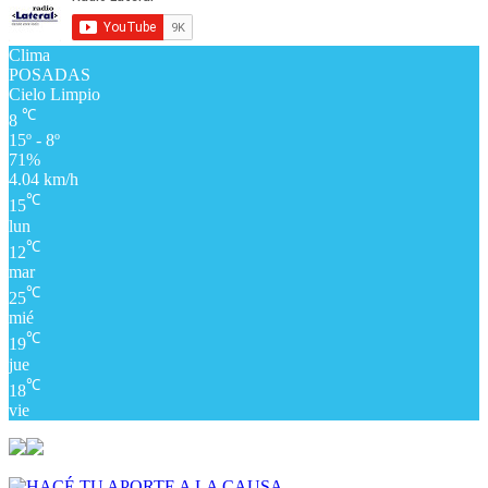
Clima
POSADAS
Cielo Limpio
℃
8
15º - 8º
71%
4.04 km/h
℃
15
lun
℃
12
mar
℃
25
mié
℃
19
jue
℃
18
vie