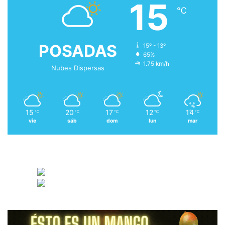
15
℃
POSADAS
15º - 13º
65%
1.75 km/h
Nubes Dispersas
15
20
17
12
14
℃
℃
℃
℃
℃
vie
sáb
dom
lun
mar