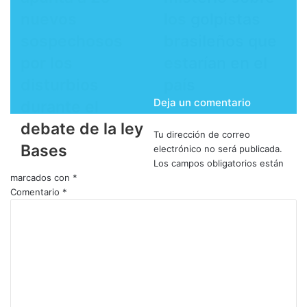
nuevos
los golpistas
sospechosos
brasileños que
por los
estarían en el
disturbios
país
Deja un comentario
durante el
debate de la ley
Tu dirección de correo
Bases
electrónico no será publicada.
Los campos obligatorios están
marcados con
*
Comentario
*