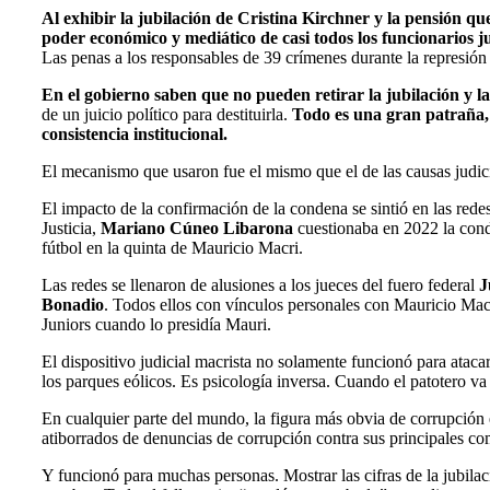
Al exhibir la jubilación de Cristina Kirchner y la pensión qu
poder económico y mediático de casi todos los funcionarios j
Las penas a los responsables de 39 crímenes durante la represión
En el gobierno saben que no pueden retirar la jubilación y l
de un juicio político para destituirla.
Todo es una gran patraña, 
consistencia institucional.
El mecanismo que usaron fue el mismo que el de las causas judici
El impacto de la confirmación de la condena se sintió en las red
Justicia,
Mariano Cúneo Libarona
cuestionaba en 2022 la cond
fútbol en la quinta de Mauricio Macri.
Las redes se llenaron de alusiones a los jueces del fuero federal
J
Bonadio
. Todos ellos con vínculos personales con Mauricio Macri
Juniors cuando lo presidía Mauri.
El dispositivo judicial macrista no solamente funcionó para ataca
los parques eólicos. Es psicología inversa. Cuando el patotero va 
En cualquier parte del mundo, la figura más obvia de corrupción e
atiborrados de denuncias de corrupción contra sus principales co
Y funcionó para muchas personas. Mostrar las cifras de la jubila