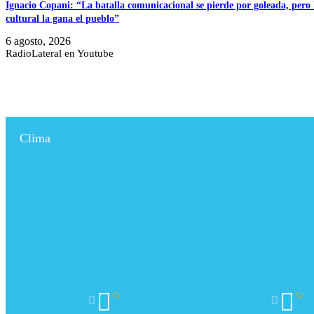
Ignacio Copani: “La batalla comunicacional se pierde por goleada, pero 
cultural la gana el pueblo”
6 agosto, 2026
RadioLateral en Youtube
Clima