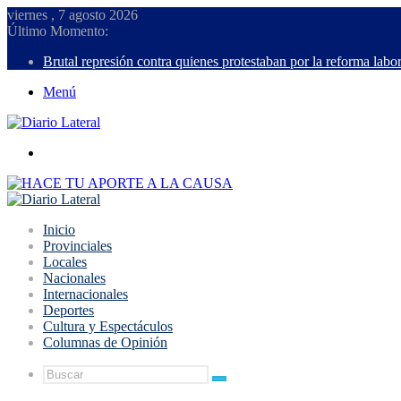
viernes , 7 agosto 2026
Último Momento:
Brutal represión contra quienes protestaban por la reforma labor
Menú
Buscar
Inicio
Provinciales
Locales
Nacionales
Internacionales
Deportes
Cultura y Espectáculos
Columnas de Opinión
Buscar