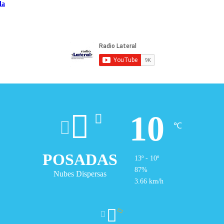
la
10
℃
POSADAS
13º - 10º
87%
Nubes Dispersas
3.66 km/h