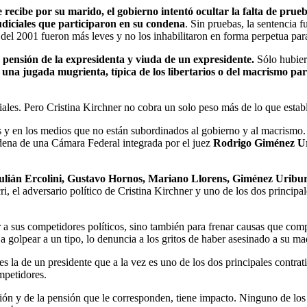
e recibe por su marido, el gobierno intentó ocultar la falta de pru
udiciales que participaron en su condena
. Sin pruebas, la sentencia 
 del 2001 fueron más leves y no los inhabilitaron en forma perpetua par
a pensión de la expresidenta y viuda de un expresidente.
Sólo hubier
una jugada mugrienta, típica de los libertarios o del macrismo pa
ales. Pero Cristina Kirchner no cobra un solo peso más de lo que establ
es y en los medios que no están subordinados al gobierno y al macrismo.
ena de una Cámara Federal integrada por el juez
Rodrigo Giménez U
ulián Ercolini, Gustavo Hornos, Mariano Llorens, Giménez Urib
, el adversario político de Cristina Kirchner y uno de los dos principal
r a sus competidores políticos, sino también para frenar causas que comp
a golpear a un tipo, lo denuncia a los gritos de haber asesinado a su ma
s la de un presidente que a la vez es uno de los dos principales contrat
mpetidores.
ción y de la pensión que le corresponden, tiene impacto. Ninguno de los