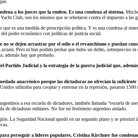
qué.
ndena a los jueces que la emiten. Es una condena al sistema.
Muchos
 Yacht Club, son los mismos que se rebelaron contra el impuesto a las gr
ino que es una medida de proscripción política. Y es una condena al si
 del poder económico con políticas de justicia social.
 no se dejen arrastrar por el odio o el revanchismo y puedan cons
 Luciani. Pero ni han podido probar que hubo un delito, sobreprecios n
ia, además hay que probarlo.
artido Judicial y la estrategia de la guerra judicial que, además de
quedado anacrónico porque las dictaduras no ofrecían la suficiente 
idos utilizaba para cooptar y entrenar en la represión, pasaron 1500 mi
argentinos a esa escuela de dictadores, también llamada “escuela de ase
ada de dictaduras militares. No fue un fenómeno argentino aislado.
egión. La Seguridad Nacional quedó en un segundo plano y se priorizó la
ecas.
lo para perseguir a líderes populares. Cristina Kirchner fue conden