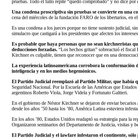
pruebas. Todo el fallo repite “quedó comprobado” y no dice por 
Una condena proscriptiva sin pruebas se convierte en una co
cena del miércoles de la fundación FARO de los libertarios, en el
Es una condena a los jueces porque no tiene sustento judicial, s
simulacro que castigará a los presidentes que afecten los intereses
Es probable que haya personas que no sean kirchneristas que
deducciones forzadas.
“Los hechos gritan” sobreactuó el fiscal
Kirchner es culpable, tienen que reconocer que en una democrac
La experiencia latinoamericana corrobora la conformación del P
inteligencia y en los medios hegemónicos.
El Partido Judicial reemplazó al Partido Militar, que había 
Seguridad Nacional. Por la Escuela de las Américas que Estados Un
argentinos Roberto Viola, Jorge Videla y Fortunato Galtieri.
En el gobierno de Néstor Kirchner se dejaron de enviar becarios 
desde los años ’50 hasta los ’80, América Latina estuviera infest
En los años ’80, Estados Unidos readaptó su estrategia para la r
Organizaron seminarios del Departamento de Justicia, visitas y b
El Partido Judicial y el lawfare infestaron el continente, só