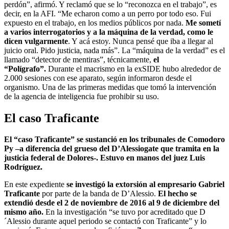
perdón”, afirmó. Y reclamó que se lo “reconozca en el trabajo”, es
decir, en la AFI. “Me echaron como a un perro por todo eso. Fui
expuesto en el trabajo, en los medios públicos por nada.
Me sometí
a varios interrogatorios y a la máquina de la verdad, como le
dicen vulgarmente
. Y acá estoy. Nunca pensé que iba a llegar al
juicio oral. Pido justicia, nada más”. La “máquina de la verdad” es el
llamado “detector de mentiras”, técnicamente,
el
“Polígrafo”.
Durante el macrismo en la exSIDE hubo alrededor de
2.000 sesiones con ese aparato, según informaron desde el
organismo. Una de las primeras medidas que tomó la intervención
de la agencia de inteligencia fue prohibir su uso.
El caso Traficante
El “caso Traficante” se sustanció en los tribunales de Comodoro
Py –a diferencia del grueso del D’Alessiogate que tramita en la
justicia federal de Dolores-. Estuvo en manos del juez Luis
Rodríguez.
En este expediente
se investigó la extorsión al empresario Gabriel
Traficante
por parte de la banda de D’Alessio.
El hecho se
extendió desde el 2 de noviembre de 2016 al 9 de diciembre del
mismo año.
En la investigación “se tuvo por acreditado que D
´Alessio durante aquel periodo se contactó con Traficante” y lo