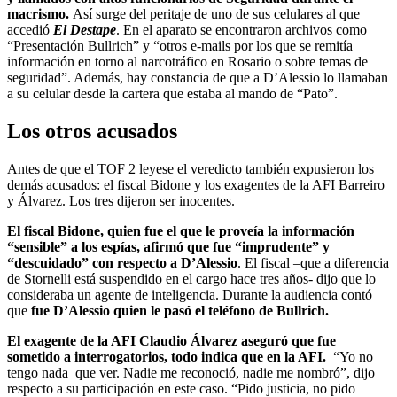
macrismo.
Así surge del peritaje de uno de sus celulares al que
accedió
El Destape
. En el aparato se encontraron archivos como
“Presentación Bullrich” y “otros e-mails por los que se remitía
información en torno al narcotráfico en Rosario o sobre temas de
seguridad”. Además, hay constancia de que a D’Alessio lo llamaban
a su celular desde la cartera que estaba al mando de “Pato”.
Los otros acusados
Antes de que el TOF 2 leyese el veredicto también expusieron los
demás acusados: el fiscal Bidone y los exagentes de la AFI Barreiro
y Álvarez. Los tres dijeron ser inocentes.
El fiscal Bidone, quien fue el que le proveía la información
“sensible” a los espías, afirmó que fue “imprudente” y
“descuidado” con respecto a D’Alessio
. El fiscal –que a diferencia
de Stornelli está suspendido en el cargo hace tres años- dijo que lo
consideraba un agente de inteligencia. Durante la audiencia contó
que
fue D’Alessio quien le pasó el teléfono de Bullrich.
El exagente de la AFI Claudio Álvarez aseguró que fue
sometido a interrogatorios, todo indica que en la AFI.
“Yo no
tengo nada que ver. Nadie me reconoció, nadie me nombró”, dijo
respecto a su participación en este caso. “Pido justicia, no pido