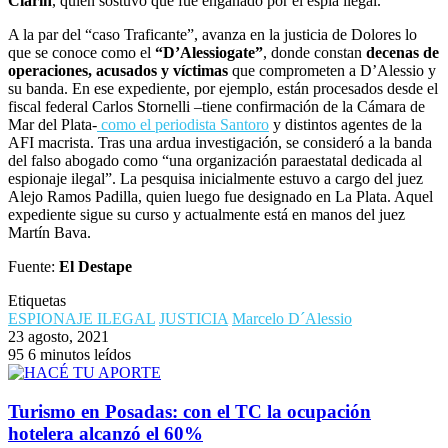
Clarín
, quien sostuvo que fue engañado por el espía ilegal.
A la par del “caso Traficante”, avanza en la justicia de Dolores lo
que se conoce como el
“D’Alessiogate”
, donde constan
decenas de
operaciones, acusados y víctimas
que comprometen a D’Alessio y
su banda. En ese expediente, por ejemplo, están procesados desde el
fiscal federal Carlos Stornelli –tiene confirmación de la Cámara de
Mar del Plata-
como el periodista Santoro
y distintos agentes de la
AFI macrista. Tras una ardua investigación, se consideró a la banda
del falso abogado como “una organización paraestatal dedicada al
espionaje ilegal”. La pesquisa inicialmente estuvo a cargo del juez
Alejo Ramos Padilla, quien luego fue designado en La Plata. Aquel
expediente sigue su curso y actualmente está en manos del juez
Martín Bava.
Fuente:
El Destape
Etiquetas
ESPIONAJE ILEGAL
JUSTICIA
Marcelo D´Alessio
23 agosto, 2021
95
6 minutos leídos
Turismo en Posadas: con el TC la ocupación
hotelera alcanzó el 60%