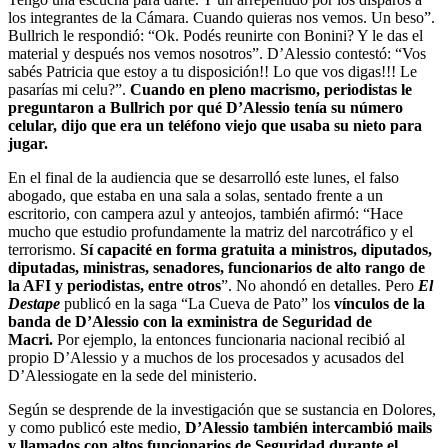
los integrantes de la Cámara. Cuando quieras nos vemos. Un beso”.
Bullrich le respondió: “Ok. Podés reunirte con Bonini? Y le das el
material y después nos vemos nosotros”. D’Alessio contestó: “Vos
sabés Patricia que estoy a tu disposición!! Lo que vos digas!!! Le
pasarías mi celu?”.
Cuando en pleno macrismo, periodistas le
preguntaron a Bullrich por qué D’Alessio tenía su número
celular, dijo que era un teléfono viejo que usaba su nieto para
jugar.
En el final de la audiencia que se desarrolló este lunes, el falso
abogado, que estaba en una sala a solas, sentado frente a un
escritorio, con campera azul y anteojos, también afirmó: “Hace
mucho que estudio profundamente la matriz del narcotráfico y el
terrorismo.
Sí capacité en forma gratuita a ministros, diputados,
diputadas, ministras, senadores, funcionarios de alto rango de
la AFI y periodistas, entre otros
”. No ahondó en detalles. Pero
El
Destape
publicó en la saga “La Cueva de Pato” los
vínculos de la
banda de D’Alessio con la exministra de Seguridad de
Macri.
Por ejemplo, la entonces funcionaria nacional recibió al
propio D’Alessio y a muchos de los procesados y acusados del
D’Alessiogate en la sede del ministerio.
Según se desprende de la investigación que se sustancia en Dolores,
y como publicó este medio,
D’Alessio también intercambió mails
y llamados con altos funcionarios de Seguridad durante el