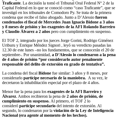
Traficante
. La decisión la tomó el Tribunal Oral Federal Nº 2 de la
Capital Federal en lo que se conoció como “caso Traficante”, que se
investigó en los tribunales de Comodoro Py. Se trata de la primera
condena que recibe el falso abogado. Junto a D’Alessio
fueron
condenados el fiscal de Mercedes Juan Ignacio Bidone a 3 años
y 8 meses de prisión y los exagentes de la AFI Rolando Barreiro
y Claudio Álvarez a 2 años
pero con cumplimiento en suspenso.
El TOF 2, integrado por los jueces Jorge Gorini, Rodrigo Giménez
Uriburu y Enrique Méndez Signori , leyó su veredicto pasadas las
12.30 de este lunes –no los fundamentos, que se conocerán el 20 de
septiembre-. Por unanimidad,
a D’Alessio lo condenaron a la pena
de 4 años de prisión “por considerarlo autor penalmente
responsable del delito de extorsión en grado de tentativa”.
La condena del fiscal
Bidone
fue similar: 3 años y 8 meses, por
considerarlo
partícipe necesario de la maniobra.
A su vez, le
decretaron la inhabilitación especial por el plazo de 4 años.
Menor fue la pena para los
exagentes de la AFI Barreiro y
Álvarez
. Ambos recibieron la pena de
2 años de prisión, de
cumplimiento en suspenso.
Al primero, el TOF 2 lo
consideró
partícipe secundario
del intento de extorsión. Al
segundo, lo condenaron por la
violación de la Ley de Inteligencia
Nacional (era agente al momento de los hechos).