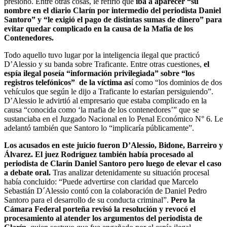
presionó. Entre otras cosas, le refirió que
iba a aparecer “su
nombre en el diario Clarín por intermedio del periodista Daniel
Santoro” y “le exigió el pago de distintas sumas de dinero” para
evitar quedar complicado en la causa de la Mafia de los
Contenedores.
Todo aquello tuvo lugar por la inteligencia ilegal que practicó
D’Alessio y su banda sobre Traficante. Entre otras cuestiones,
el
espía ilegal poseía “información privilegiada” sobre “los
registros telefónicos” de la víctima as
í como “los dominios de dos
vehículos que según le dijo a Traficante lo estarían persiguiendo”.
D’Alessio le advirtió al empresario que estaba complicado en la
causa “conocida como ‘la mafia de los contenedores’” que se
sustanciaba en el Juzgado Nacional en lo Penal Económico N° 6. Le
adelantó también que Santoro lo “implicaría públicamente”.
Los acusados en este juicio fueron D’Alessio, Bidone, Barreiro y
Álvarez. El juez Rodríguez también había procesado al
periodista de Clarín Daniel Santoro pero luego de elevar el caso
a debate oral.
Tras analizar detenidamente su situación procesal
había concluido: “Puede advertirse con claridad que Marcelo
Sebastián D´Alessio contó con la colaboración de Daniel Pedro
Santoro para el desarrollo de su conducta criminal”.
Pero la
Cámara Federal porteña revisó la resolución y revocó el
procesamiento al atender los argumentos del periodista de