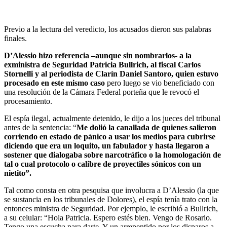
Previo a la lectura del veredicto, los acusados dieron sus palabras
finales.
D’Alessio hizo referencia –aunque sin nombrarlos- a la
exministra de Seguridad Patricia Bullrich, al fiscal Carlos
Stornelli y al periodista de Clarín Daniel Santoro, quien estuvo
procesado en este mismo caso
pero luego se vio beneficiado con
una resolución de la Cámara Federal porteña que le revocó el
procesamiento.
El espía ilegal, actualmente detenido, le dijo a los jueces del tribunal
antes de la sentencia: “
Me dolió la canallada de quienes salieron
corriendo en estado de pánico a usar los medios para cubrirse
diciendo que era un loquito, un fabulador y hasta llegaron a
sostener que dialogaba sobre narcotráfico o la homologación de
tal o cual protocolo o calibre de proyectiles sónicos con un
nietito”.
Tal como consta en otra pesquisa que involucra a D’Alessio (la que
se sustancia en los tribunales de Dolores), el espía tenía trato con la
entonces ministra de Seguridad. Por ejemplo, le escribió a Bullrich,
a su celular: “Hola Patricia. Espero estés bien. Vengo de Rosario.
Tengo una escucha para darte. Y un arrepentido por los disparos a