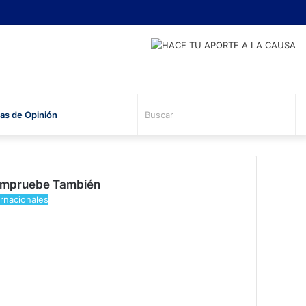
Busc
s de Opinión
mpruebe También
rar
ernacionales