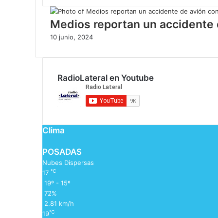
Medios reportan un accidente 
10 junio, 2024
RadioLateral en Youtube
Clima
POSADAS
Nubes Dispersas
℃
17
19º - 15º
72%
2.81 km/h
℃
19