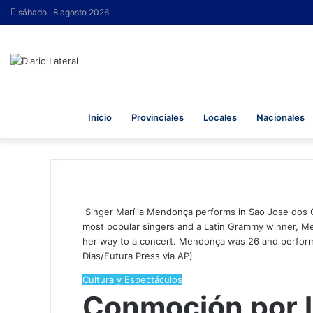
sábado , 8 agosto 2026
Inicio
Provinciales
Locales
Nacionales
Singer Marília Mendonça performs in Sao Jose dos Ca
most popular singers and a Latin Grammy winner, Men
her way to a concert. Mendonça was 26 and performed
Dias/Futura Press via AP)
Cultura y Espectáculos
Conmoción por l