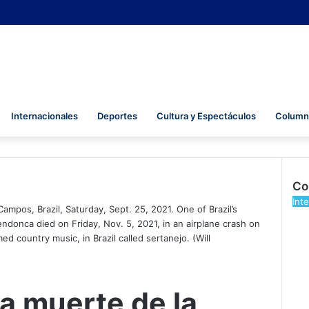
Internacionales
Deportes
Cultura y Espectáculos
Columna
Co
Cer
Int
mpos, Brazil, Saturday, Sept. 25, 2021. One of Brazil’s
donca died on Friday, Nov. 5, 2021, in an airplane crash on
 country music, in Brazil called sertanejo. (Will
a muerte de la