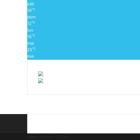
sáb
℃
18
dom
℃
12
lun
℃
15
mar
℃
25
mié
Diario Lateral - 2026