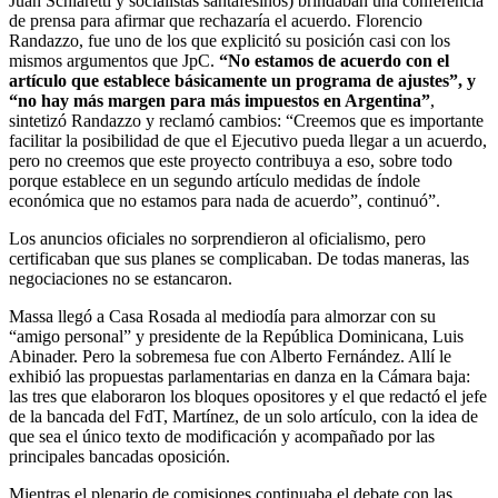
Juan Schiaretti y socialistas santafesinos) brindaban una conferencia
de prensa para afirmar que rechazaría el acuerdo. Florencio
Randazzo, fue uno de los que explicitó su posición casi con los
mismos argumentos que JpC.
“No estamos de acuerdo con el
artículo que establece básicamente un programa de ajustes”, y
“no hay más margen para más impuestos en Argentina”
,
sintetizó Randazzo y reclamó cambios: “Creemos que es importante
facilitar la posibilidad de que el Ejecutivo pueda llegar a un acuerdo,
pero no creemos que este proyecto contribuya a eso, sobre todo
porque establece en un segundo artículo medidas de índole
económica que no estamos para nada de acuerdo”, continuó”.
Los anuncios oficiales no sorprendieron al oficialismo, pero
certificaban que sus planes se complicaban. De todas maneras, las
negociaciones no se estancaron.
Massa llegó a Casa Rosada al mediodía para almorzar con su
“amigo personal” y presidente de la República Dominicana, Luis
Abinader. Pero la sobremesa fue con Alberto Fernández. Allí le
exhibió las propuestas parlamentarias en danza en la Cámara baja:
las tres que elaboraron los bloques opositores y el que redactó el jefe
de la bancada del FdT, Martínez, de un solo artículo, con la idea de
que sea el único texto de modificación y acompañado por las
principales bancadas oposición.
Mientras el plenario de comisiones continuaba el debate con las