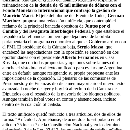
refinanciación de
la deuda de 45 mil millones de dólares con el
Fondo Monetario Internacional que contrajo la gestión de
Mauricio Macri.
El jefe del bloque del Frente de Todos,
Germán
Martínez
, propuso una redacción unificada, que contempló el
reclamo de la principal bancada opositora de
Juntos por el
Cambio
y del
lavagnista Interbloque Federal
, y que establece el
respaldo a la refinanciación pero que deja fuera de la órbita
parlamentaria el programa económico al que el Gobierno arribó con
el FMI. El presidente de la Cámara baja,
Sergio Massa
, que
encabezó las negociaciones con la oposición se encontró en dos
oportunidades con el presidente
Alberto Fernández
en Casa
Rosada, que con todas propuestas y opciones sobre la mesa dio
anoche el visto bueno al texto unificado para evitar que Argentina
entre en default, aunque resignando su propia propuesta ante las
imposiciones de la oposición. El plenario de las comisiones de
Presupuesto y de Finanzas dio dictamen mayoritario al nuevo texto
avanzada la noche de ayer y hoy irá al recinto de la Cámara de
Diputados con el respaldo de la mayoría de los bloques políticos.
Aunque también habrá votos en contra y abstenciones, incluso
dentro de la coalición oficialista.
El texto unificado quedó reducido a tres artículos, dos de ellos de
forma. “Artículo 1: Apruébanse, de acuerdo a lo estipulado en el
artículo 75 inciso 7 de la Constitución Nacional y en los términos
del artículo 2 de la Ley 27.612, las operaciones de crédito público