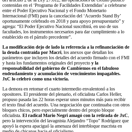
contenidas en el ‘Programa de Facilidades Extendidas’ a celebrarse
entre el Poder Ejecutivo Nacional y el Fondo Monetario
Internacional (FMI) para la cancelación del ‘Acuerdo Stand By’
oportunamente celebrado en 2018 y para apoyo presupuestario” y
agrega: “El Poder Ejecutivo Nacional suscribirá, en uso de sus
facultades, los instrumentos necesarios para dar cumplimiento a lo
establecido en el párrafo precedente”.
La modificación dejo de lado la referencia a la refinanciación de
la deuda contraída por Macri
, los anexos que detallan los
parámetros que incluyen los detalles del acuerdo firmado con el FMI
y hasta los fundamentos originales del proyecto
y la
responsabilidad del gobierno de Cambiemos en el fabuloso
endeudamiento y acumulación de vencimientos impagables.
JxC lo celebró como una victoria.
La demora en retomar el cuarto intermedio envalentonó a los
opositores. El presidente del plenario, el oficialista Carlos Heller,
propuso pasada las 22 horas esperar unos minutos más para recibir
el texto final del acuerdo. Una negociación que continuaba con otros
bloques chicos, pero especialmente dentro del propio bloque
oficialista.
El radical Mario Negri amagó con la retirada de JxC
,
pero la intervención del lavagnista Alejandro “Topo” Rodríguez que
apoyó la espera apaciguó la amenaza del interbloque macrista en
medio de chicanas hacia el oficialismo.