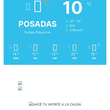
10
℃
POSADAS
14º - 10º
85%
3.09 km/h
Nubes Dispersas
14
12
13
25
18
℃
℃
℃
℃
℃
dom
lun
mar
mié
jue