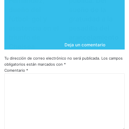
Fernández,
pública: Del
dueño del
sueño de la
fútbol: gol y
gratuidad a la
asistencia en el
pesadilla del
triunfo de
arancelamiento
Deja un comentario
Chelsea
Tu dirección de correo electrónico no será publicada.
Los campos
obligatorios están marcados con
*
Comentario
*