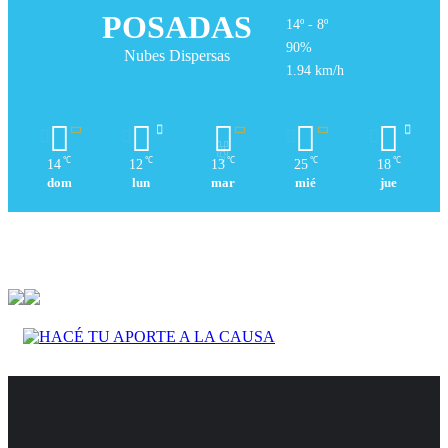
POSADAS
14º - 8º
90%
Nubes Dispersas
1.94 km/h
℃
℃
℃
℃
℃
14
12
13
25
18
dom
lun
mar
mié
jue