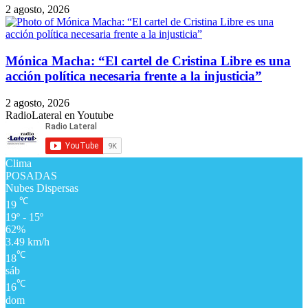
2 agosto, 2026
Mónica Macha: “El cartel de Cristina Libre es una
acción política necesaria frente a la injusticia”
2 agosto, 2026
RadioLateral en Youtube
Clima
POSADAS
Nubes Dispersas
℃
19
19º - 15º
62%
3.49 km/h
℃
18
sáb
℃
16
dom