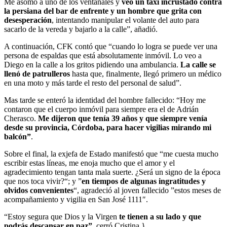
Me asomo a uno de los ventanales y
veo un taxi incrustado contra
la persiana del bar de enfrente y un hombre que grita con
desesperación
, intentando manipular el volante del auto para
sacarlo de la vereda y bajarlo a la calle”, añadió.
A continuación, CFK contó que “cuando lo logra se puede ver una
persona de espaldas que está absolutamente inmóvil. Lo veo a
Diego en la calle a los gritos pidiendo una ambulancia.
La calle se
llenó de patrulleros
hasta que, finalmente, llegó primero un médico
en una moto y más tarde el resto del personal de salud”.
Mas tarde se enteró la identidad del hombre fallecido: “Hoy me
contaron que el cuerpo inmóvil para siempre era el de Adrián
Cherasco.
Me dijeron que tenía 39 años y que siempre venía
desde su provincia, Córdoba, para hacer vigilias mirando mi
balcón”
.
Sobre el final, la exjefa de Estado manifestó que “me cuesta mucho
escribir estas líneas, me enoja mucho que el amor y el
agradecimiento tengan tanta mala suerte. ¿Será un signo de la época
que nos toca vivir?“; y ”
en tiempos de algunas ingratitudes y
olvidos convenientes
“, agradeció al joven fallecido ”estos meses de
acompañamiento y vigilia en San José 1111″.
“Estoy segura que Dios y la Virgen
te tienen a su lado y que
podrás descansar en paz”
, cerró Cristina.}