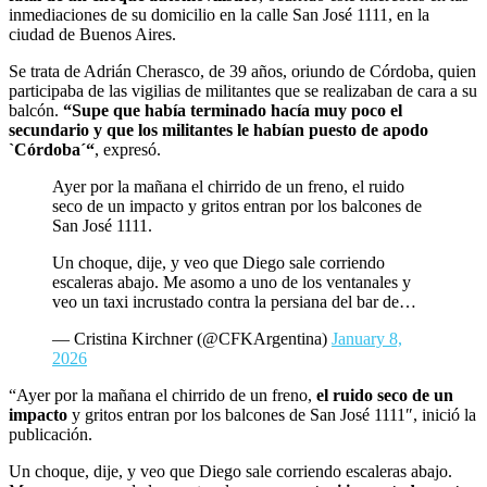
inmediaciones de su domicilio en la calle San José 1111, en la
ciudad de Buenos Aires.
Se trata de Adrián Cherasco, de 39 años, oriundo de Córdoba, quien
participaba de las vigilias de militantes que se realizaban de cara a su
balcón.
“Supe que había terminado hacía muy poco el
secundario y que los militantes le habían puesto de apodo
`Córdoba´“
, expresó.
Ayer por la mañana el chirrido de un freno, el ruido
seco de un impacto y gritos entran por los balcones de
San José 1111.
Un choque, dije, y veo que Diego sale corriendo
escaleras abajo. Me asomo a uno de los ventanales y
veo un taxi incrustado contra la persiana del bar de…
— Cristina Kirchner (@CFKArgentina)
January 8,
2026
“Ayer por la mañana el chirrido de un freno,
el ruido seco de un
impacto
y gritos entran por los balcones de San José 1111″, inició la
publicación.
Un choque, dije, y veo que Diego sale corriendo escaleras abajo.