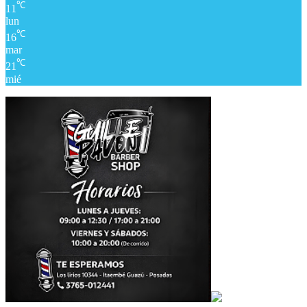
℃
11
lun
℃
16
mar
℃
21
mié