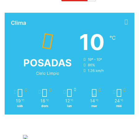
Clima
10
℃
POSADAS
19º - 10º
86%
1.26 km/h
Cielo Limpio
19
18
12
14
24
℃
℃
℃
℃
℃
sáb
dom
lun
mar
mié