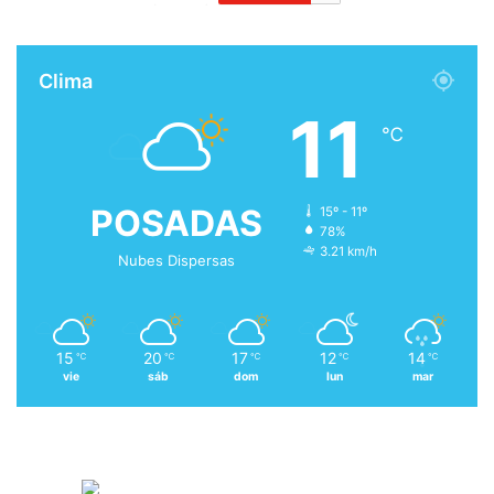
Clima
11
℃
POSADAS
15º - 11º
78%
3.21 km/h
Nubes Dispersas
15
20
17
12
14
℃
℃
℃
℃
℃
vie
sáb
dom
lun
mar