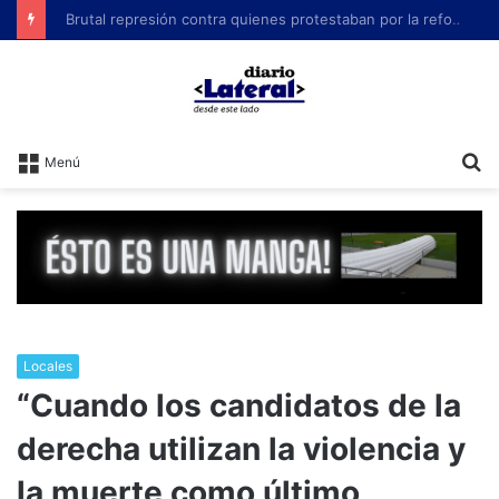
Brutal represión contra quienes protestaban por la reforma laboral de Milei
B
Menú
Locales
“Cuando los candidatos de la
derecha utilizan la violencia y
la muerte como último