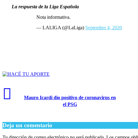
La respuesta de la Liga Española
Nota informativa.
— LALIGA (@LaLiga)
September 4, 2020
Mauro Icardi dio positivo de coronavirus en
el PSG
Deja un comentario
Tu dirección de correo electrónico no será publicada.
Los campos obli