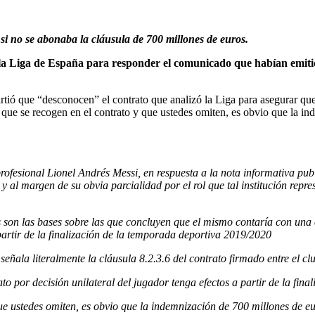
si no se abonaba la cláusula de 700 millones de euros.
 la Liga de España para responder el comunicado que habían emitid
tió que “desconocen” el contrato que analizó la Liga para asegurar que n
 que se recogen en el contrato y que ustedes omiten, es obvio que la in
rofesional Lionel Andrés Messi, en respuesta a la nota informativa pu
 y al margen de su obvia parcialidad por el rol que tal institución repre
son las bases sobre las que concluyen que el mismo contaría con una c
 partir de la finalización de la temporada deportiva 2019/2020
 señala literalmente la cláusula 8.2.3.6 del contrato firmado entre el cl
to por decisión unilateral del jugador tenga efectos a partir de la fi
ue ustedes omiten, es obvio que la indemnización de 700 millones de eur