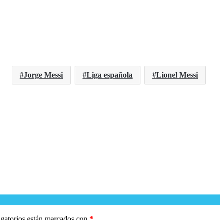
Jorge Messi
Liga española
Lionel Messi
gatorios están marcados con
*