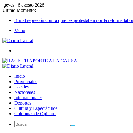
jueves , 6 agosto 2026
Último Momento:
Brutal represión contra quienes protestaban por la reforma labor
Menú
Buscar
Inicio
Provinciales
Locales
Nacionales
Internacionales
Deportes
Cultura y Espectáculos
Columnas de Opinión
Buscar