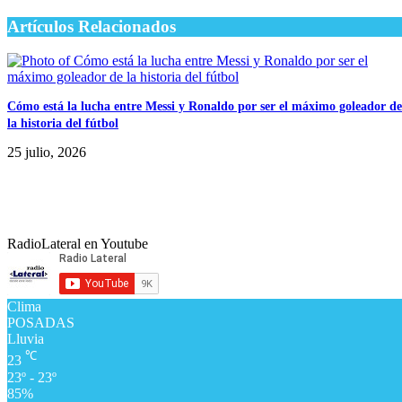
Artículos Relacionados
Cómo está la lucha entre Messi y Ronaldo por ser el máximo goleador de
la historia del fútbol
25 julio, 2026
RadioLateral en Youtube
Clima
POSADAS
Lluvia
℃
23
23º - 23º
85%