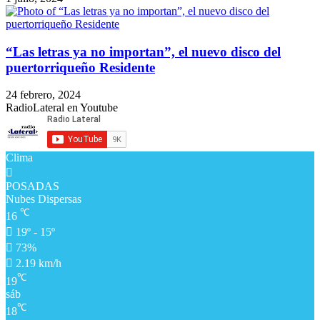
“Las letras ya no importan”, el nuevo disco del
puertorriqueño Residente
24 febrero, 2024
RadioLateral en Youtube
Clima
POSADAS
Nubes Dispersas
℃
16
19º - 15º
73%
2.19 km/h
℃
19
sáb
℃
18