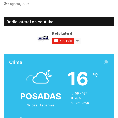
6 agosto, 2026
RadioLateral en Youtube
Clima
16
℃
POSADAS
16º - 16º
93%
3.69 km/h
Nubes Dispersas