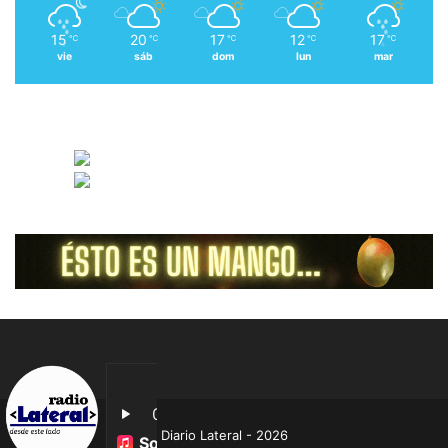
15
20
17
12
17
℃
℃
℃
℃
℃
vie
sáb
dom
lun
mar
Diario Lateral - 2026