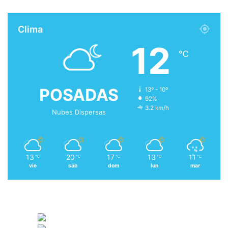
Clima
12
℃
POSADAS
13º - 10º
92%
3.2 km/h
Nubes Dispersas
13
20
17
13
11
℃
℃
℃
℃
℃
vie
sáb
dom
lun
mar