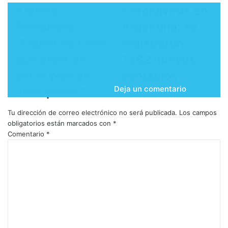
Alberto
Coronavirus en
Fernández:
Argentina: se
"Argentina tiene
registraron
que dejar de
7482 nuevos
ser el país de
contagios
Deja un comentario
unos pocos"
Tu dirección de correo electrónico no será publicada.
Los campos
obligatorios están marcados con
*
Comentario
*