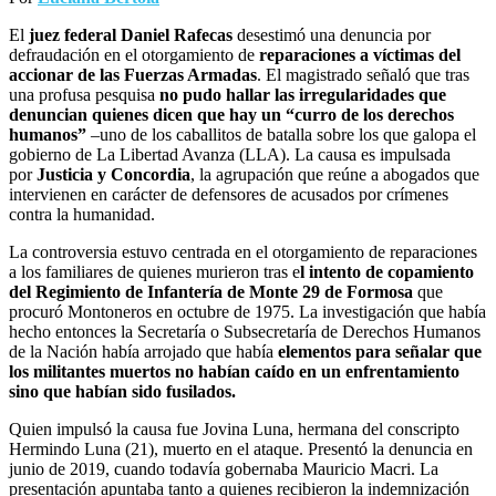
El
juez federal Daniel Rafecas
desestimó una denuncia por
defraudación en el otorgamiento de
reparaciones a víctimas del
accionar de las Fuerzas Armadas
. El magistrado señaló que tras
una profusa pesquisa
no pudo hallar las irregularidades que
denuncian quienes dicen que hay un “curro de los derechos
humanos”
–uno de los caballitos de batalla sobre los que galopa el
gobierno de La Libertad Avanza (LLA). La causa es impulsada
por
Justicia y Concordia
, la agrupación que reúne a abogados que
intervienen en carácter de defensores de acusados por crímenes
contra la humanidad.
La controversia estuvo centrada en el otorgamiento de reparaciones
a los familiares de quienes murieron tras e
l intento de copamiento
del Regimiento de Infantería de Monte 29 de Formosa
que
procuró Montoneros en octubre de 1975. La investigación que había
hecho entonces la Secretaría o Subsecretaría de Derechos Humanos
de la Nación había arrojado que había
elementos para señalar que
los militantes muertos no habían caído en un enfrentamiento
sino que habían sido fusilados.
Quien impulsó la causa fue Jovina Luna, hermana del conscripto
Hermindo Luna (21), muerto en el ataque. Presentó la denuncia en
junio de 2019, cuando todavía gobernaba Mauricio Macri. La
presentación apuntaba tanto a quienes recibieron la indemnización