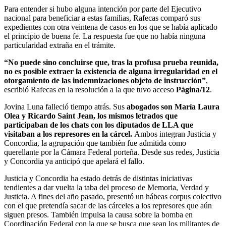
Para entender si hubo alguna intención por parte del Ejecutivo
nacional para beneficiar a estas familias, Rafecas comparó sus
expedientes con otra veintena de casos en los que se había aplicado
el principio de buena fe. La respuesta fue que no había ninguna
particularidad extraña en el trámite.
“No puede sino concluirse que, tras la profusa prueba reunida,
no es posible extraer la existencia de alguna irregularidad en el
otorgamiento de las indemnizaciones objeto de instrucción”
,
escribió Rafecas en la resolución a la que tuvo acceso
Página/12
.
Jovina Luna falleció tiempo atrás. Sus
abogados son María Laura
Olea y Ricardo Saint Jean, los mismos letrados que
participaban de los chats con los diputados de LLA que
visitaban a los represores en la cárcel.
Ambos integran Justicia y
Concordia, la agrupación que también fue admitida como
querellante por la Cámara Federal porteña. Desde sus redes, Justicia
y Concordia ya anticipó que apelará el fallo.
Justicia y Concordia ha estado detrás de distintas iniciativas
tendientes a dar vuelta la taba del proceso de Memoria, Verdad y
Justicia. A fines del año pasado, presentó un hábeas corpus colectivo
con el que pretendía sacar de las cárceles a los represores que aún
siguen presos. También impulsa la causa sobre la bomba en
Coordinación Federal con la que se busca que sean los militantes de