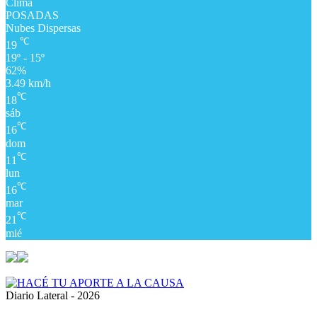
Clima
POSADAS
Nubes Dispersas
℃
19
19º - 15º
62%
3.49 km/h
℃
18
sáb
℃
16
dom
℃
11
lun
℃
16
mar
℃
21
mié
Diario Lateral - 2026