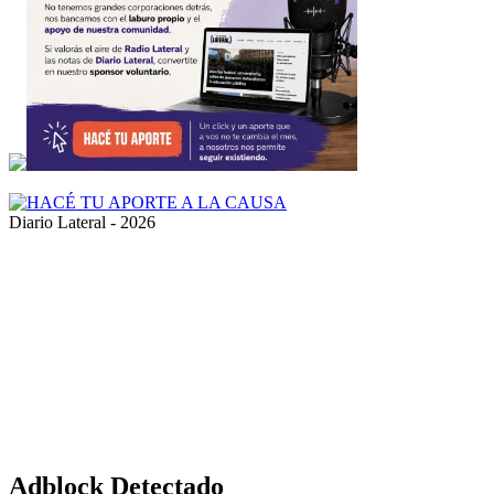
Diario Lateral - 2026
Volver
al
botón
superior
Adblock Detectado
POR FAVOR DESACTIVE SU BLOQUEADOR DE