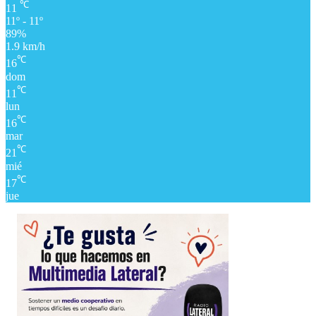
1.9 km/h
℃
16
dom
℃
11
lun
℃
16
mar
℃
21
mié
℃
17
jue