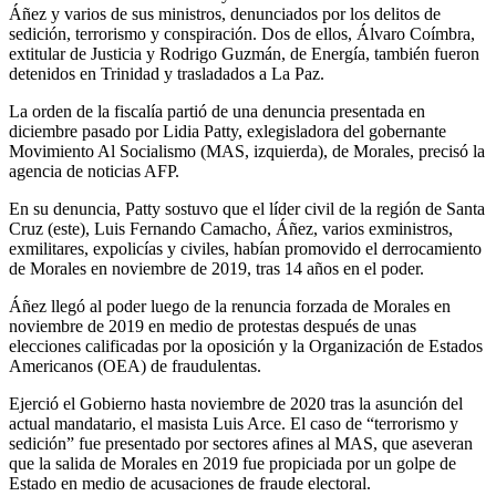
detenidos en Trinidad y trasladados a La Paz.
La orden de la fiscalía partió de una denuncia presentada en
diciembre pasado por Lidia Patty, exlegisladora del gobernante
Movimiento Al Socialismo (MAS, izquierda), de Morales, precisó la
agencia de noticias AFP.
En su denuncia, Patty sostuvo que el líder civil de la región de Santa
Cruz (este), Luis Fernando Camacho, Áñez, varios exministros,
exmilitares, expolicías y civiles, habían promovido el derrocamiento
de Morales en noviembre de 2019, tras 14 años en el poder.
Áñez llegó al poder luego de la renuncia forzada de Morales en
noviembre de 2019 en medio de protestas después de unas
elecciones calificadas por la oposición y la Organización de Estados
Americanos (OEA) de fraudulentas.
Ejerció el Gobierno hasta noviembre de 2020 tras la asunción del
actual mandatario, el masista Luis Arce. El caso de “terrorismo y
sedición” fue presentado por sectores afines al MAS, que aseveran
que la salida de Morales en 2019 fue propiciada por un golpe de
Estado en medio de acusaciones de fraude electoral.
La Asamblea de Derechos Humanos de Bolivia (Apdhb) llamó a
defender a los exjefes militares y policiales que participaron de las