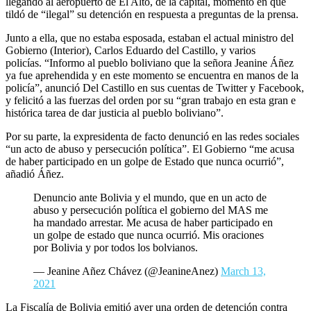
Junto a ella, que no estaba esposada, estaban el actual ministro del
Gobierno (Interior), Carlos Eduardo del Castillo, y varios
policías. “Informo al pueblo boliviano que la señora Jeanine Áñez
ya fue aprehendida y en este momento se encuentra en manos de la
policía”, anunció Del Castillo en sus cuentas de Twitter y Facebook,
y felicitó a las fuerzas del orden por su “gran trabajo en esta gran e
histórica tarea de dar justicia al pueblo boliviano”.
Por su parte, la expresidenta de facto denunció en las redes sociales
“un acto de abuso y persecución política”. El Gobierno “me acusa
de haber participado en un golpe de Estado que nunca ocurrió”,
añadió Áñez.
Denuncio ante Bolivia y el mundo, que en un acto de
abuso y persecución política el gobierno del MAS me
ha mandado arrestar. Me acusa de haber participado en
un golpe de estado que nunca ocurrió. Mis oraciones
por Bolivia y por todos los bolvianos.
— Jeanine Añez Chávez (@JeanineAnez)
March 13,
2021
La Fiscalía de Bolivia emitió ayer una orden de detención contra
Áñez y varios de sus ministros, denunciados por los delitos de
sedición, terrorismo y conspiración. Dos de ellos, Álvaro Coímbra,
extitular de Justicia y Rodrigo Guzmán, de Energía, también fueron