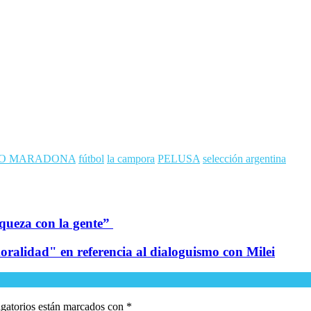
GO MARADONA
fútbol
la campora
PELUSA
selección argentina
iqueza con la gente”
ralidad" en referencia al dialoguismo con Milei
gatorios están marcados con
*