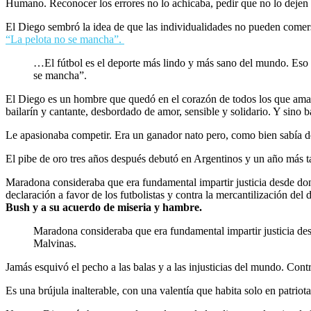
Humano. Reconocer los errores no lo achicaba, pedir que no lo dejen 
El Diego sembró la idea de que las individualidades no pueden comerse 
“La pelota no se mancha”.
…El fútbol es el deporte más lindo y más sano del mundo. Eso 
se mancha”.
El Diego es un hombre que quedó en el corazón de todos los que amamo
bailarín y cantante, desbordado de amor, sensible y solidario. Y sino ba
Le apasionaba competir. Era un ganador nato pero, como bien sabía d
El pibe de oro tres años después debutó en Argentinos y un año más ta
Maradona consideraba que era fundamental impartir justicia desde dond
declaración a favor de los futbolistas y contra la mercantilización de
Bush y a su acuerdo de miseria y hambre.
Maradona consideraba que era fundamental impartir justicia desd
Malvinas.
Jamás esquivó el pecho a las balas y a las injusticias del mundo. Cont
Es una brújula inalterable, con una valentía que habita solo en patriot