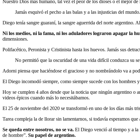
Nuestro Dios más humano, tal vez el peor de los dioses o el mejor de 
Jamás esquivó el pecho a las balas y a las injusticias del mundo
Diego tenía sangre guaraní, la sangre aguerrida del norte argentino.
Ni los medios, ni la fama, ni los aduladores lograron apagar la 
dimensiones.
Polifacético, Peronista y Cristinista hasta los huevos. Jamás sus det
No permitió que la oscuridad de una vida difícil conduzca su se
Adorni piensa que haciéndose el gracioso y no nombrándolo va a poder b
El Diego incomodó siempre, como siempre sucede con los hombres y mu
Hoy se cumplen 4 años desde que la noticia que ningún argentino o a
videos épicos cuando más lo necesitábamos.
El 25 de noviembre del 2020 se transformó en uno de los días más tris
Tarea compleja la de llorar sin lamentarnos, si todavía esperamos que 
Se queda entre nosotros, no se va.
El Diego venció al tiempo y a la
de hombre”.
Su papel de argentino.