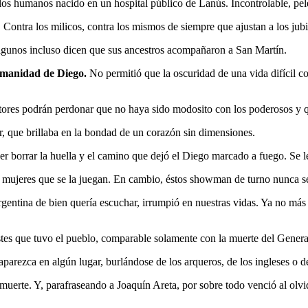
los humanos nacido en un hospital público de Lanús. Incontrolable, pel
. Contra los milicos, contra los mismos de siempre que ajustan a los ju
 Algunos incluso dicen que sus ancestros acompañaron a San Martín.
humanidad de Diego.
No permitió que la oscuridad de una vida difícil c
ractores podrán perdonar que no haya sido modosito con los poderosos y 
r, que brillaba en la bondad de un corazón sin dimensiones.
orrar la huella y el camino que dejó el Diego marcado a fuego. Se le “e
jeres que se la juegan. En cambio, éstos showman de turno nunca será
rgentina de bien quería escuchar, irrumpió en nuestras vidas. Ya no m
tes que tuvo el pueblo, comparable solamente con la muerte del General
aparezca en algún lugar, burlándose de los arqueros, de los ingleses o 
 muerte. Y, parafraseando a Joaquín Areta, por sobre todo venció al olv