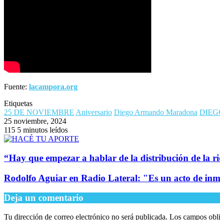
Fuente:
lacampora.org
Etiquetas
25 DE NOVIEMBRE
Aniversario
Diego Armando Maradona
DIE
25 noviembre, 2024
115
5 minutos leídos
​“Hay que empezar a hablar de la distribución de la r
Rodolfo Aguiar en Radio Lateral: "Es un acto de inmo
Deja un comentario
Tu dirección de correo electrónico no será publicada.
Los campos obli