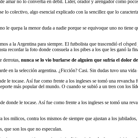
de amar no lo convertía en débil. Líder, orador y arengador como poco
lo colectivo, algo esencial explicado con la sencillez que lo caracteriz
no le quepa la menor duda a nadie porque se equivoque uno no tiene qu
s a la Argentina para siempre. El futbolista que trascendió el césped 
sta recordar la foto donde consuela a los pibes a los que les ganó la fin
e derrotas,
nunca se lo vio burlarse de alguien que sufría el dolor d
rde en la selección argentina. ¿Ficción? Casi. Sin dudas tuvo una vida 
e le tocase. Así fue como frente a los ingleses se tomó una revancha fu
l deporte más popular del mundo. O cuando se subió a un tren con los lí
e donde le tocase. Así fue como frente a los ingleses se tomó una revan
ra los milicos, contra los mismos de siempre que ajustan a los jubilados
as, que son los que no especulan.