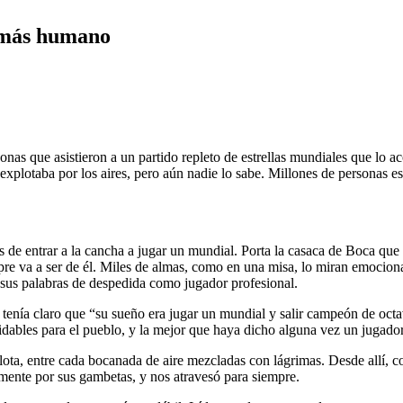
 más humano
as que asistieron a un partido repleto de estrellas mundiales que lo a
explotaba por los aires, pero aún nadie lo sabe. Millones de personas e
de entrar a la cancha a jugar un mundial. Porta la casaca de Boca que 
re va a ser de él. Miles de almas, como en una misa, lo miran emocionad
sus palabras de despedida como jugador profesional.
 tenía claro que “su sueño era jugar un mundial y salir campeón de oc
vidables para el pueblo, y la mejor que haya dicho alguna vez un jugador
elota, entre cada bocanada de aire mezcladas con lágrimas. Desde allí, c
mente por sus gambetas, y nos atravesó para siempre.