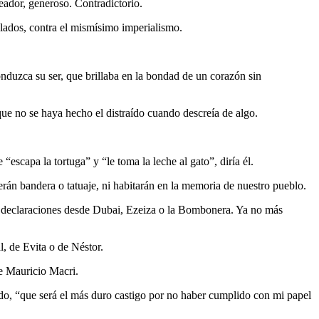
eador, generoso. Contradictorio.
bilados, contra el mismísimo imperialismo.
onduzca su ser, que brillaba en la bondad de un corazón sin
que no se haya hecho el distraído cuando descreía de algo.
scapa la tortuga” y “le toma la leche al gato”, diría él.
n bandera o tatuaje, ni habitarán en la memoria de nuestro pueblo.
ás declaraciones desde Dubai, Ezeiza o la Bombonera. Ya no más
, de Evita o de Néstor.
de Mauricio Macri.
ido, “que será el más duro castigo por no haber cumplido con mi papel