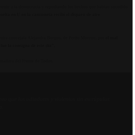
amente a la democracia y repudiando los hechos que habían sucedido
uelta en U en la camioneta recibí el disparo de aire
estra concejala Alejandra Burgos, de Perito Moreno, por
el mal
ue la consigna de este día”.
senadora del Frente de Todos.
o que los odiadores y violentos sin escrúpulos
a.