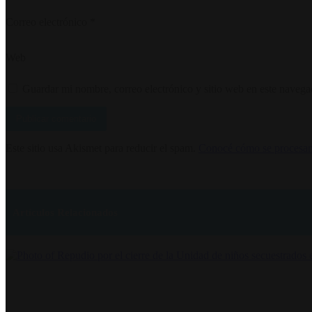
Correo electrónico
*
Web
Guardar mi nombre, correo electrónico y sitio web en este naveg
Este sitio usa Akismet para reducir el spam.
Conocé cómo se procesan 
Artículos Relacionados