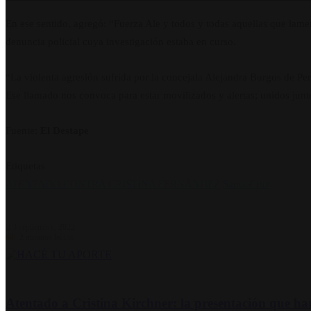
En ese sentido, agregó: “Fuerza Ale y todos y todas aquellas que lam
denuncia policial cuya investigación estaba en curso.
“La violenta agresión sufrida por la concejala Alejandra Burgos de Per
Ese llamado nos convoca para estar movilizados y alertas; unidos junto
Fuente:
El Destape
Etiquetas
ATENTADO CONTRA CRISTINA FERNÁNDEZ
Santa Cruz
3 septiembre, 2022
68
2 minutos leídos
Atentado a Cristina Kirchner: la presentación que ha