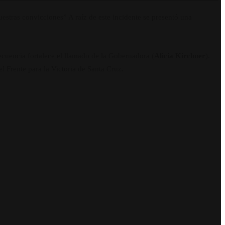
stras convicciones” A raíz de este incidente se presentó una
secuencia fortalece el llamado de la Gobernadora (
Alicia Kirchner
).
l Frente para la Victoria de Santa Cruz.