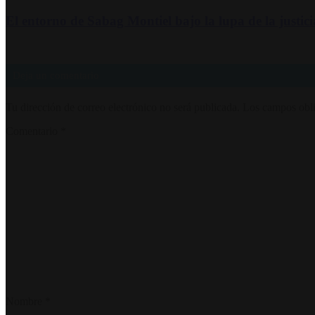
El entorno de Sabag Montiel bajo la lupa de la justici
Deja un comentario
Tu dirección de correo electrónico no será publicada.
Los campos obli
Comentario
*
Nombre
*