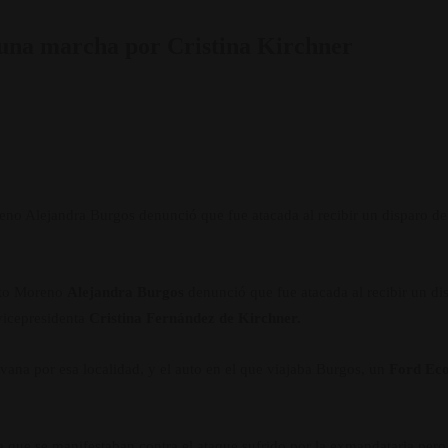
 una marcha por Cristina Kirchner
oreno Alejandra Burgos denunció que fue atacada al recibir un disparo 
rito Moreno
Alejandra Burgos
denunció que fue atacada al recibir un di
 vicepresidenta
Cristina Fernández de Kirchner.
avana por esa localidad, y el auto en el que viajaba Burgos, un
Ford Ec
 que se manifestaban contra el ataque sufrido por la exmandataria pero 