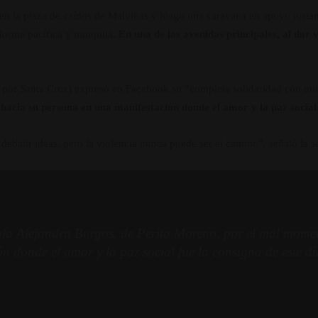
 en la plaza de caídos de Malvinas y luego una caravana en apoyo just
forma pacífica y tranquila.
En una de las avenidas principales, al dar v
s por Santa Cruz) expresó en Facebook su “completa solidaridad con nu
acia su persona en una manifestación donde el amor y la paz social f
 debatir ideas, pero la violencia nunca puede ser el camino”, señaló la 
la Alejandra Burgos, de Perito Moreno, por el mal moment
 donde el amor y la paz social fue la consigna de este dí