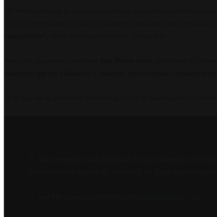
“El viernes durante la caravana estuvimos realizando manifestaciones
con la vicepresidenta Cristina. Estábamos realizando una caravana en 
comprimido”,
relató la concejal al diario
Tiempo Sur.
Ante ello, la senadora nacional
Ana María Iann
i (del Frente de Todo
momento que los odiadores y violentos sin escrúpulos demostraron h
“Este tipo de episodios no podemos permitir, se puede pensar distinto,
1. Mi completa solidaridad mi con nuestra conceja
demostraron hacia su persona en una manifestación
— Ana María Ianni (@AnaMariaIanni)
September 2, 2022