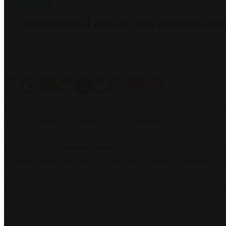
Nacionales
Dispararon al auto de una concejala en
3 septiembre, 2022
68
2 minutos leídos
La edil del Frente de Todos de la localidad santacruceña de Perito M
rechazo al intento de asesinato a la Vicepresidenta.
La concejala del
Frente de Todos
de la localidad santacruceña de Pe
trasladaba durante una marcha en rechazo al intento de asesinato a la
El hecho ocurrió a las 15 del viernes , cuando se desarrollaba una car
luneta, según el diario
La Opinión Austral
de Santa Cruz.
Burgos estaba en el vehículo junto a algunos compañeros de militancia