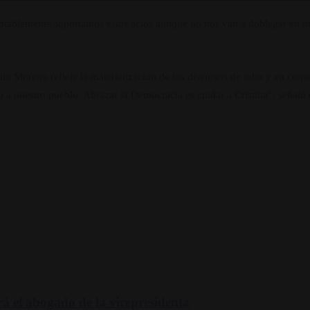
entablemente soportamos estos actos aunque no nos van a doblegar en nue
ito Moreno refleja la materialización de los discursos de odio y en con
 a nuestro pueblo. Abrazar la Democracia es cuidar a Cristina”, señaló e
rá el abogado de la vicepresidenta