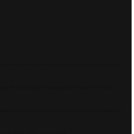
de un arma de aire comprimido en el auto durante una marcha en
sparo de un arma de aire comprimido en el auto en el cual se
oSport
, sufrió el impacto de un proyectil de aire comprimido en la
nadie resultó herido por este hecho.