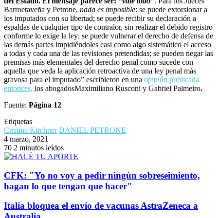
del Estado. El mensaje parece ser:
“vale todo”
. Para los Jueces
Barroetaveña y Petrone,
nada es imposible
: se puede extorsionar a
los imputados con su libertad; se puede recibir su declaración a
espaldas de cualquier tipo de contralor, sin realizar el debido registro
conforme lo exige la ley; se puede vulnerar el derecho de defensa de
las demás partes impidiéndoles casi como algo sistemático el acceso
a todas y cada una de las revisiones pretendidas; se pueden negar las
premisas más elementales del derecho penal como sucede con
aquella que veda la aplicación retroactiva de una ley penal más
gravosa para el imputado” escribieron en una
opinión publicada
entonces,
los abogadosMaximiliano Rusconi y Gabriel Palmeiro
.
Fuente:
Página 12
Etiquetas
Cristina Kirchner
DANIEL PETRONE
4 marzo, 2021
70
2 minutos leídos
CFK: "Yo no voy a pedir ningún sobreseimiento,
hagan lo que tengan que hacer"
Italia bloquea el envío de vacunas AstraZeneca a
Australia