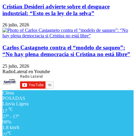
Cristian Desideri advierte sobre el desguace
industrial: “Esto es la ley de la selva”
26 julio, 2026
Carlos Castagneto contra el “modelo de saqueo”:
“No hay plena democracia si Cristina no está libre”
25 julio, 2026
RadioLateral en Youtube
Clima
POSADAS
Lluvia Ligera
℃
17
27º - 17º
98%
1.8 km/h
℃
27