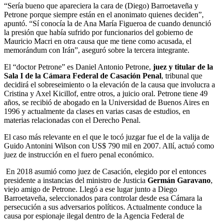
“Sería bueno que apareciera la cara de (Diego) Barroetaveña y
Petrone porque siempre están en el anonimato quienes deciden”,
apuntó. “Sí conocía la de Ana María Figueroa de cuando denunció
la presión que había sufrido por funcionarios del gobierno de
Mauricio Macri en otra causa que me tiene como acusada, el
memorándum con Irán”, aseguró sobre la tercera integrante.
El “doctor Petrone” es Daniel Antonio Petrone,
juez y titular de la
Sala I de la Cámara Federal de Casación Penal
, tribunal que
decidirá el sobreseimiento o la elevación de la causa que involucra a
Cristina y Axel Kicillof, entre otros, a juicio oral. Petrone tiene 49
años, se recibió de abogado en la Universidad de Buenos Aires en
1996 y actualmente da clases en varias casas de estudios, en
materias relacionadas con el Derecho Penal.
El caso más relevante en el que le tocó juzgar fue el de la valija de
Guido Antonini Wilson con US$ 790 mil en 2007. Allí, actuó como
juez de instrucción en el fuero penal económico.
En 2018 asumió como juez de Casación, elegido por el entonces
presidente a instancias del ministro de Justicia
Germán Garavano
,
viejo amigo de Petrone. Llegó a ese lugar junto a Diego
Barroetaveña, seleccionados para controlar desde esa Cámara la
persecución a sus adversarios políticos. Actualmente conduce la
causa por espionaje ilegal dentro de la Agencia Federal de