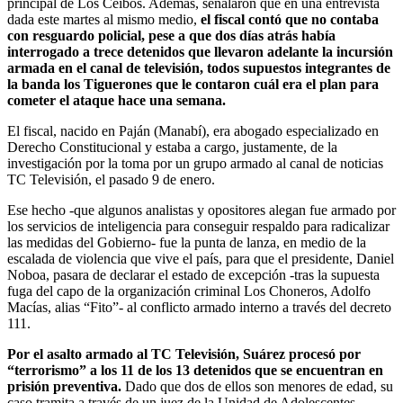
principal de Los Ceibos. Además, señalaron que en una entrevista
dada este martes al mismo medio,
el fiscal contó que no contaba
con resguardo policial, pese a que dos días atrás había
interrogado a trece detenidos que llevaron adelante la incursión
armada en el canal de televisión, todos supuestos integrantes de
la banda los Tiguerones que le contaron cuál era el plan para
cometer el ataque hace una semana.
El fiscal, nacido en Paján (Manabí), era abogado especializado en
Derecho Constitucional y estaba a cargo, justamente, de la
investigación por la toma por un grupo armado al canal de noticias
TC Televisión, el pasado 9 de enero.
Ese hecho -que algunos analistas y opositores alegan fue armado por
los servicios de inteligencia para conseguir respaldo para radicalizar
las medidas del Gobierno- fue la punta de lanza, en medio de la
escalada de violencia que vive el país, para que el presidente, Daniel
Noboa, pasara de declarar el estado de excepción -tras la supuesta
fuga del capo de la organización criminal Los Choneros, Adolfo
Macías, alias “Fito”- al conflicto armado interno a través del decreto
111.
Por el asalto armado al TC Televisión, Suárez procesó por
“terrorismo” a los 11 de los 13 detenidos que se encuentran en
prisión preventiva.
Dado que dos de ellos son menores de edad, su
caso tramita a través de un juez de la Unidad de Adolescentes