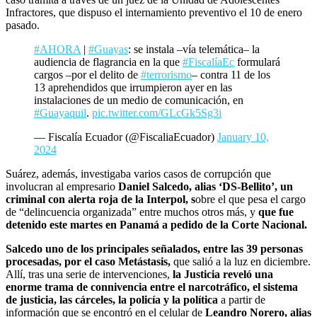
Infractores, que dispuso el internamiento preventivo el 10 de enero
pasado.
#AHORA
|
#Guayas
: se instala –vía telemática– la
audiencia de flagrancia en la que
#FiscalíaEc
formulará
cargos –por el delito de
#terrorismo
– contra 11 de los
13 aprehendidos que irrumpieron ayer en las
instalaciones de un medio de comunicación, en
#Guayaquil
.
pic.twitter.com/GLcGk5Sg3i
— Fiscalía Ecuador (@FiscaliaEcuador)
January 10,
2024
Suárez, además, investigaba varios casos de corrupción que
involucran al empresario
Daniel Salcedo, alias ‘DS-Bellito’,
un
criminal con alerta roja de la Interpol, s
obre el que pesa el cargo
de “delincuencia organizada” entre muchos otros más, y
que fue
detenido este martes en Panamá a pedido de la Corte Nacional.
Salcedo uno de los principales señalados, entre las 39 personas
procesadas, por el caso Metástasis,
que salió a la luz en diciembre.
Allí, tras una serie de intervenciones,
la Justicia reveló una
enorme trama de connivencia entre el narcotráfico, el sistema
de justicia, las cárceles, la policía y la política
a partir de
información que se encontró en el celular de
Leandro Norero, alias