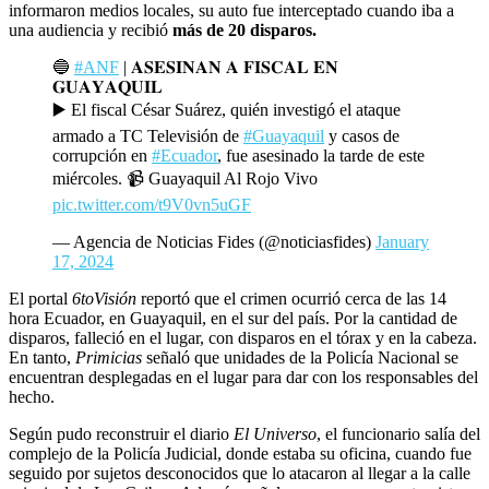
informaron medios locales, su auto fue interceptado cuando iba a
una audiencia y recibió
más de 20 disparos.
🔵
#ANF
| 𝐀𝐒𝐄𝐒𝐈𝐍𝐀𝐍 𝐀 𝐅𝐈𝐒𝐂𝐀𝐋 𝐄𝐍
𝐆𝐔𝐀𝐘𝐀𝐐𝐔𝐈𝐋
▶️ El fiscal César Suárez, quién investigó el ataque
armado a TC Televisión de
#Guayaquil
y casos de
corrupción en
#Ecuador
, fue asesinado la tarde de este
miércoles. 📹 Guayaquil Al Rojo Vivo
pic.twitter.com/t9V0vn5uGF
— Agencia de Noticias Fides (@noticiasfides)
January
17, 2024
El portal
6toVisión
reportó que el crimen ocurrió cerca de las 14
hora Ecuador, en Guayaquil, en el sur del país. Por la cantidad de
disparos, falleció en el lugar, con disparos en el tórax y en la cabeza.
En tanto,
Primicias
señaló que unidades de la Policía Nacional se
encuentran desplegadas en el lugar para dar con los responsables del
hecho.
Según pudo reconstruir el diario
El Universo
, el funcionario salía del
complejo de la Policía Judicial, donde estaba su oficina, cuando fue
seguido por sujetos desconocidos que lo atacaron al llegar a la calle