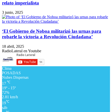
relato imperialista
3 junio, 2025
‘El Gobierno de Noboa militarizó las urnas para
robarle la victoria a Revolución Ciudadana’
18 abril, 2025
RadioLateral en Youtube
Clima
POSADAS
Nubes Dispersas
℃
17
19º - 15º
72%
2.81 km/h
℃
19
sáb