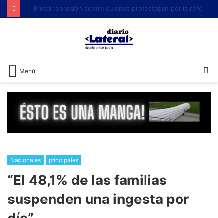
Brutal represión contra quienes protestaban por la reforma laboral de Milei
B
Menú
Nacionales
principales
​“El 48,1% de las familias
suspenden una ingesta por
día”