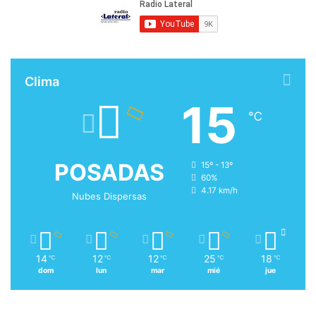
Clima
15
℃
POSADAS
15º - 13º
60%
4.17 km/h
Nubes Dispersas
14
12
12
25
18
℃
℃
℃
℃
℃
dom
lun
mar
mié
jue