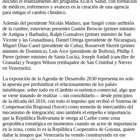
discutió el relanzamiento del programa ALBA Salud, con formación
de médicos, enfermeros y avances en la creación de una agencia
para mitigar el cambio climático.
Además del presidente Nicolás Maduro, que fungió como anfitrión
de la cumbre, estuvieron presentes Gastón Browne (primer ministro
de Antigua y Barbuda), Ralph Gonsalves (primer ministro de San
Vicente y las Granadinas), Daniel Ortega (presidente de Nicaragua),
Miguel Díaz-Canel (presidente de Cuba), Roosevelt Skerrit (primer
ministro de Dominica), Luis Arce (presidente de Bolivia), Phillip J.
Pierre (primer ministro de Santa Lucía), Joseph Andall (canciller de
Granada) y Norgen Wilson (embajador de San Cristóbal y Nieves
en Venezuela).
La exposición de la Agenda de Desarrollo 2030 representa no solo
la apuesta por profundizar el relacionamiento de los países
intrabloque, sobre todo en el ámbito económico-comercial, algo que
se viene tratando de realizar —sin consolidarlo— desde principios
de la década del 2010, con todo el impulso que recibió el Sistema de
Compensación Regional (Sucre) como moneda de intercambio del
mecanismo de integración; sino también el empeño e importancia
que la República Bolivariana le otorga al Caribe como zona
geopolítica estratégica en momentos cuando un actor de importancia
en la zona, como lo es la República Cooperativa de Guyana, quiere
dañar la imagen que Venezuela ha venido construyendo en ese