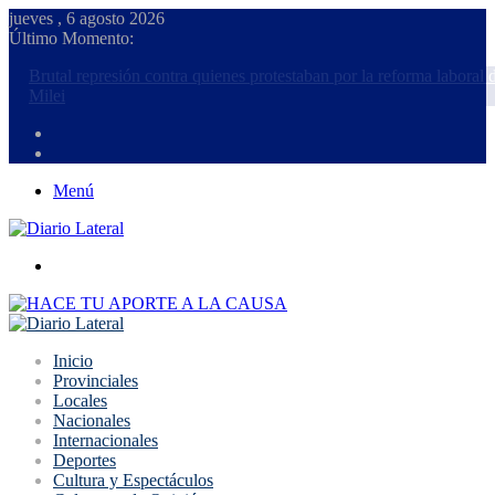
jueves , 6 agosto 2026
Último Momento:
Brutal represión contra quienes protestaban por la reforma laboral de
Milei
Menú
Buscar
Inicio
Provinciales
Locales
Nacionales
Internacionales
Deportes
Cultura y Espectáculos