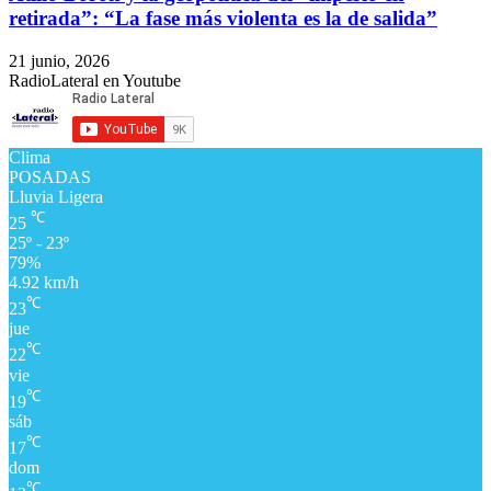
retirada”: “La fase más violenta es la de salida”
21 junio, 2026
RadioLateral en Youtube
Clima
POSADAS
Lluvia Ligera
℃
25
25º - 23º
79%
4.92 km/h
℃
23
jue
℃
22
vie
℃
19
sáb
℃
17
dom
℃