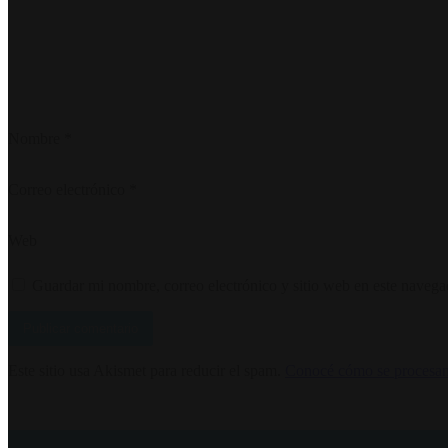
Nombre
*
Correo electrónico
*
Web
Guardar mi nombre, correo electrónico y sitio web en este naveg
Este sitio usa Akismet para reducir el spam.
Conocé cómo se procesan 