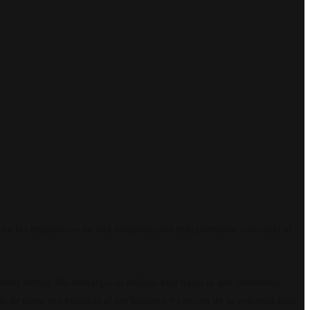
n en los impulsos— de una interpretación más profunda vinculada al
reno verbal. Sin embargo, el análisis viró hacia lo que denominó
de tierra son estáticas al ojo humano y carecen de la voluntad para