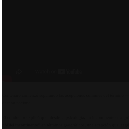
Centenaro comenzó separando las acepciones comunes del término —a
destino nacional.
El conductor explicó que, desde la psicología, un incontinente es algu
“Milei incontinente”
en términos geográficos, una acepción que, según