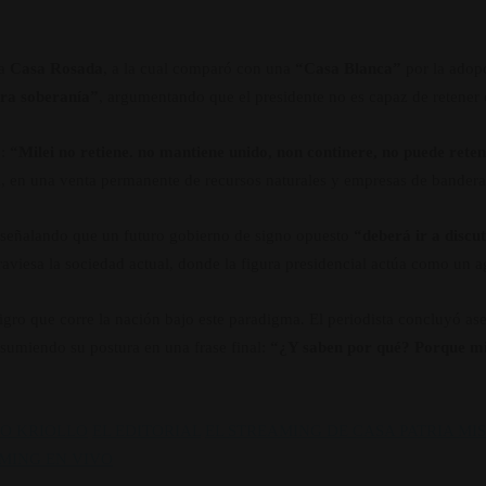
la
Casa Rosada
, a la cual comparó con una
“Casa Blanca”
por la adopc
tra soberanía”
, argumentando que el presidente no es capaz de retener o
:
“Milei no retiene. no mantiene unido, non continere, no puede reten
ta, en una venta permanente de recursos naturales y empresas de bandera
o, señalando que un futuro gobierno de signo opuesto
“deberá ir a discu
traviesa la sociedad actual, donde la figura presidencial actúa como un 
eligro que corre la nación bajo este paradigma. El periodista concluyó a
sumiendo su postura en una frase final:
“¿Y saben por qué? Porque mi 
O KRIOLLO
EL EDITORIAL
EL STREAMING DE CASA PATRIA MI
MING EN VIVO