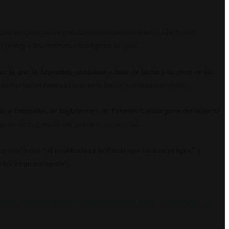
ión de costumbres y tradiciones norteamericanas. El editorial
 proteger los recursos estratégicos del país.
er lo que la Argentina conquistó a base de lucha y de paso de los
 que pone en riesgo el futuro de las próximas generaciones.
tir a tribunales de Inglaterra y de Estados Unidos para defender la
agente de dispersión del patrimonio nacional.
segurando que
“el problema es la Patria que está en peligro”
y
ley es incontinente”
.
SIONES
ENTREVISTAS
MILEI INCONTINENTE
PROGRAMA DE