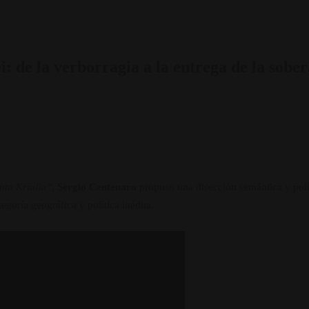
i: de la verborragia a la entrega de la sobe
to Kriollo”
,
Sergio Centenaro
propuso una disección semántica y polí
goría geográfica y política inédita.