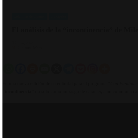
Columnas de Opinión
principales
El análisis de la “incontinencia” de Mile
7 julio, 2026
67
2 minutos leídos
En una nueva edición de su editorial para el programa
“Con Fundamen
“incontinencia”
no solo como un rasgo de carácter, sino como una cate