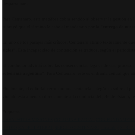
desparramarse.
Para Centenaro, esta metáfora cobra sentido al observar la gestión en 
subrayó que el término le cabe al mandatario por la
“entrega de nues
En uno de los pasajes más críticos, Centenaro afirmó textualmente que
siglos”
. Esta incapacidad de contención se traduce, según el periodis
El conductor advirtió sobre las consecuencias legales de este proces
soberanía argentina”
. Para Centenaro, este es el drama central que a
Finalmente, el editorial cerró con una sentencia categórica sobre el p
vinculó esta amenaza directamente a la conducta del jefe de Estado, re
Etiquetas
CASA PATRIA MISIONES
COLUMNA RADIAL
CON FUNDAMENT
RADIO
RADIO LATERAL
SERGIO CENTENARO
streaming
STREA