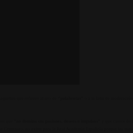
quellas que refieren al uso de
“palabrotas”
o a la falta de moderació
ien que
“no domina sus pasiones, deseos o impulsos”
y que carece de f
 Centenaro, no existe para la Real Academia Española porque las masas 