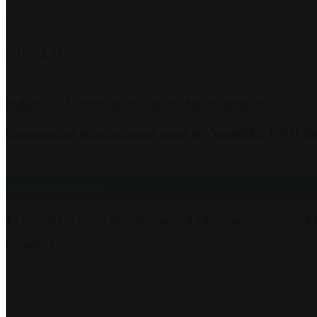
7 julio, 2026
67
2 minutos leídos
Subidos a la esperanza, escoltados de plegarias
Comunidad internacional exige en Asamblea ONU fin
Deja un comentario
Tu dirección de correo electrónico no será publicada.
Los campos obli
Comentario
*